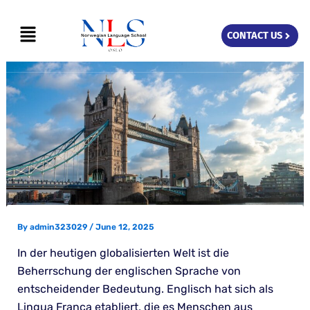
Skip
Menu
to
CONTACT US
content
By
admin323029
/
June 12, 2025
In der heutigen globalisierten Welt ist die
Beherrschung der englischen Sprache von
entscheidender Bedeutung. Englisch hat sich als
Lingua Franca etabliert, die es Menschen aus