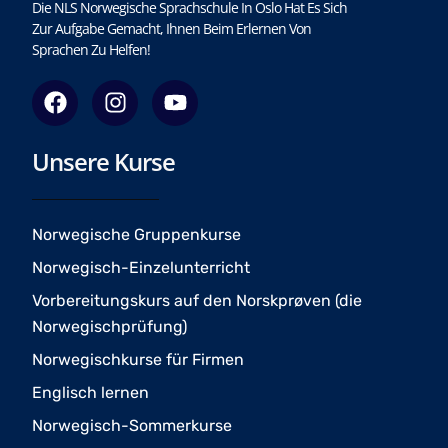
Die NLS Norwegische Sprachschule In Oslo Hat Es Sich
Zur Aufgabe Gemacht, Ihnen Beim Erlernen Von
Sprachen Zu Helfen!
F
I
Y
a
n
o
c
s
u
Unsere Kurse
e
t
t
b
a
u
o
g
b
o
r
e
Norwegische Gruppenkurse
k
a
Norwegisch-Einzelunterricht
m
Vorbereitungskurs auf den Norskprøven (die
Norwegischprüfung)
Norwegischkurse für Firmen
Englisch lernen
Norwegisch-Sommerkurse