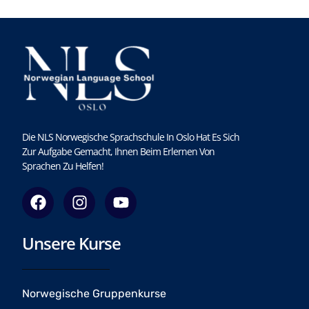
Die NLS Norwegische Sprachschule In Oslo Hat Es Sich
Zur Aufgabe Gemacht, Ihnen Beim Erlernen Von
Sprachen Zu Helfen!
F
I
Y
a
n
o
c
s
u
Unsere Kurse
e
t
t
b
a
u
o
g
b
o
r
e
Norwegische Gruppenkurse
k
a