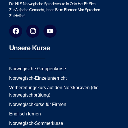
Die NLS Norwegische Sprachschule In Oslo Hat Es Sich
Zur Aufgabe Gemacht, Ihnen Beim Erlernen Von Sprachen
Zu Helfen!
F
I
Y
a
n
o
c
s
u
e
t
t
Unsere Kurse
b
a
u
o
g
b
o
r
e
Norwegische Gruppenkurse
k
a
Norwegisch-Einzelunterricht
m
Vorbereitungskurs auf den Norskprøven (die
Norwegischprüfung)
Norwegischkurse für Firmen
Englisch lernen
Norwegisch-Sommerkurse