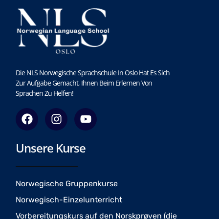
Die NLS Norwegische Sprachschule In Oslo Hat Es Sich
Zur Aufgabe Gemacht, Ihnen Beim Erlernen Von
Sprachen Zu Helfen!
F
I
Y
a
n
o
c
s
u
Unsere Kurse
e
t
t
b
a
u
o
g
b
o
r
e
Norwegische Gruppenkurse
k
a
Norwegisch-Einzelunterricht
m
Vorbereitungskurs auf den Norskprøven (die