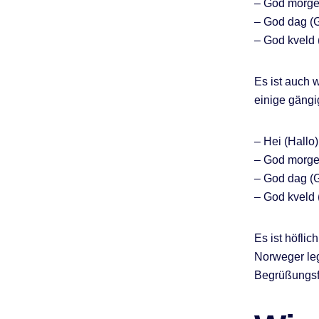
– God morge
– God dag (
– God kveld
Es ist auch 
einige gängi
– Hei (Hallo)
– God morge
– God dag (
– God kveld
Es ist höfli
Norweger leg
Begrüßungsf