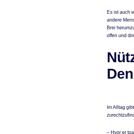
Es ist auch 
andere Mensc
Brei herumzu
offen und di
Nüt
Den 
Im Alltag gib
zurechtzufind
– Hvor er toa