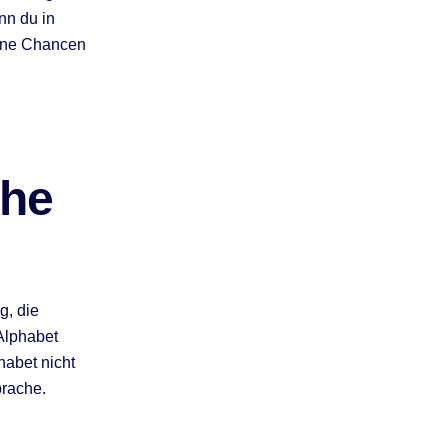
nn du in
eine Chancen
che
g, die
Alphabet
habet nicht
prache.