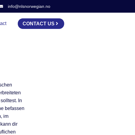
info@nlsnorwegian.no
act
CONTACT US
nschen
rbreiteten
olltest. In
he befassen
, im
kann dir
uflichen