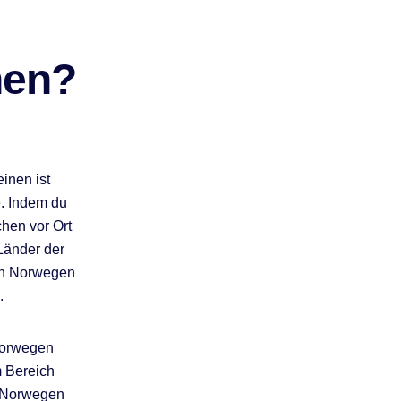
nen?
inen ist
. Indem du
chen vor Ort
Länder der
 in Norwegen
.
 Norwegen
m Bereich
t Norwegen