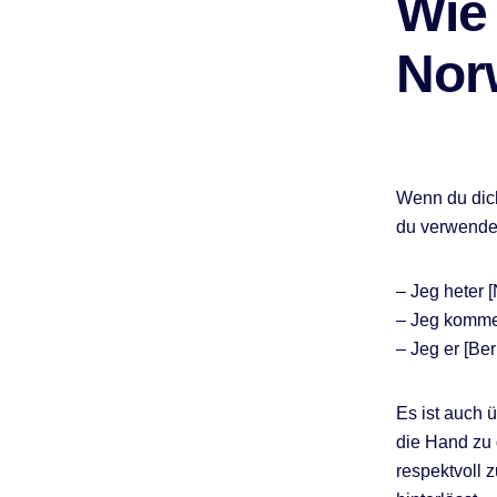
Wie
Norw
Wenn du dich
du verwenden
– Jeg heter 
– Jeg kommer
– Jeg er [Beru
Es ist auch 
die Hand zu g
respektvoll 