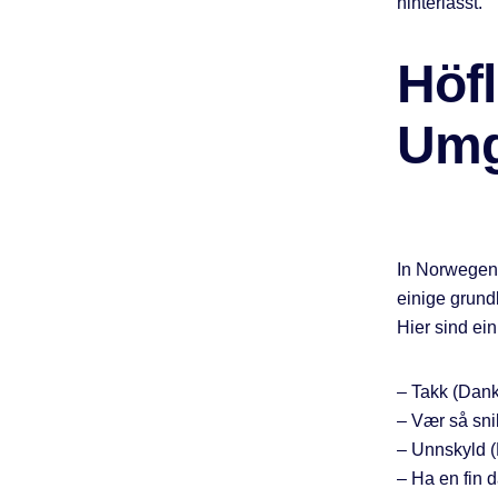
hinterlässt.
Höf
Umg
In Norwegen 
einige grund
Hier sind ein
– Takk (Dan
– Vær så snill
– Unnskyld 
– Ha en fin 