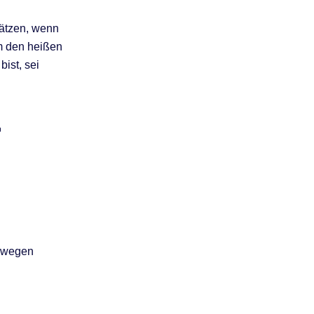
hätzen, wenn
um den heißen
ist, sei
r
orwegen