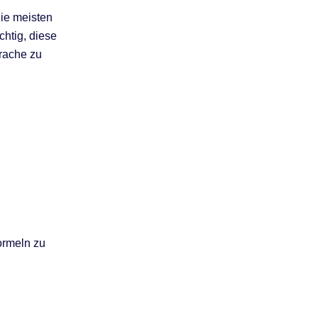
die meisten
htig, diese
rache zu
ormeln zu