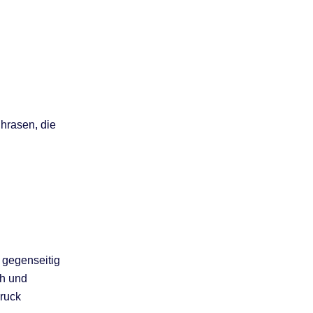
Phrasen, die
 gegenseitig
ch und
druck