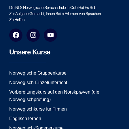
Die NLS Norwegische Sprachschule In Oslo Hat Es Sich
Zur Aufgabe Gemacht, Ihnen Beim Erlernen Von Sprachen
Zu Helfen!
F
I
Y
a
n
o
c
s
u
e
t
t
Unsere Kurse
b
a
u
o
g
b
o
r
e
Norwegische Gruppenkurse
k
a
Norwegisch-Einzelunterricht
m
Vorbereitungskurs auf den Norskprøven (die
Norwegischprüfung)
Norwegischkurse für Firmen
Englisch lernen
Norwegisch-Sommerkurse