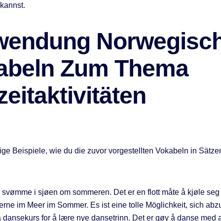
kannst.
wendung Norwegisc
abeln Zum Thema
zeitaktivitäten
nige Beispiele, wie du die zuvor vorgestellten Vokabeln in Sät
 å svømme i sjøen om sommeren. Det er en flott måte å kjøle seg 
ne im Meer im Sommer. Es ist eine tolle Möglichkeit, sich abz
å dansekurs for å lære nye dansetrinn. Det er gøy å danse med 