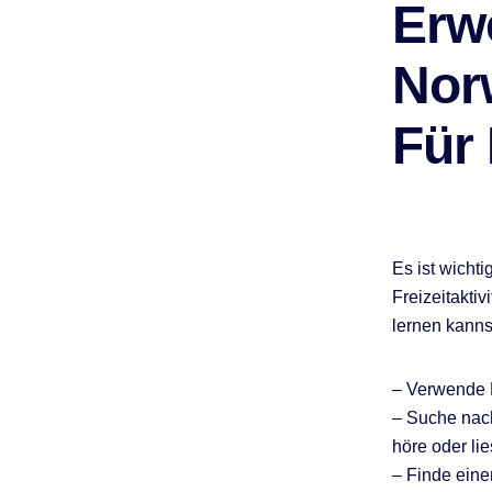
Erw
Nor
Für 
Es ist wichti
Freizeitakti
lernen kanns
– Verwende K
– Suche nach
höre oder lie
– Finde ein