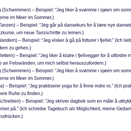
(Schwimmen) – Beispiel: “Jeg liker å svømme i sjøen om somm
rne im Meer im Sommer.)
Tanzen) – Beispiel: “Jeg går på dansekurs for å lære nye dansetr
zkurse, um neue Tanzschritte zu lernen.)
andern) – Beispiel: “Jeg elsker å gå på fotturer i fjellet.” (Ich lie
ern zu gehen.)
lettern) – Beispiel: “Jeg liker å klatre i fjellvegger for å utfordre 
ne an Felswänden, um mich selbst herauszufordern.)
(Schwimmen) – Beispiel: “Jeg liker å svømme i sjøen om somm
rne im Meer im Sommer.)
) – Beispiel: “Jeg praktiserer yoga for å finne indre ro.” (Ich pra
ere Ruhe zu finden.)
(Schreiben) – Beispiel: “Jeg skriver dagbok som en måte å uttry
lelser på.” (Ich schreibe Tagebuch als Möglichkeit, meine Geda
zudrücken.)