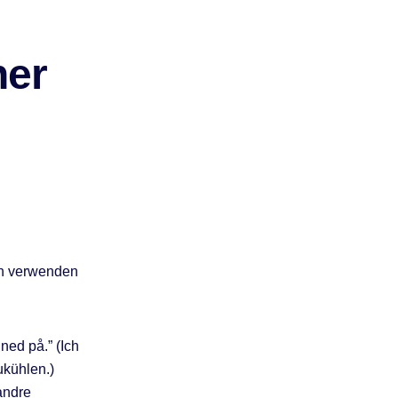
her
zen verwenden
ned på.” (Ich
ukühlen.)
andre