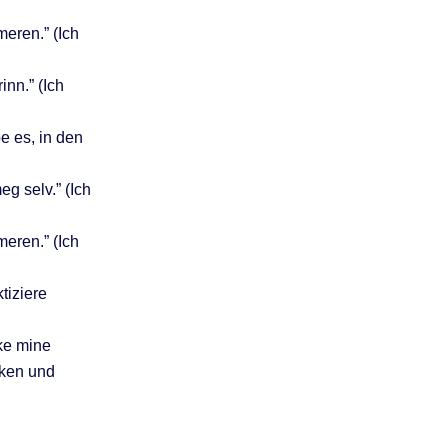
eren.” (Ich
inn.” (Ich
be es, in den
meg selv.” (Ich
eren.” (Ich
ktiziere
kke mine
nken und