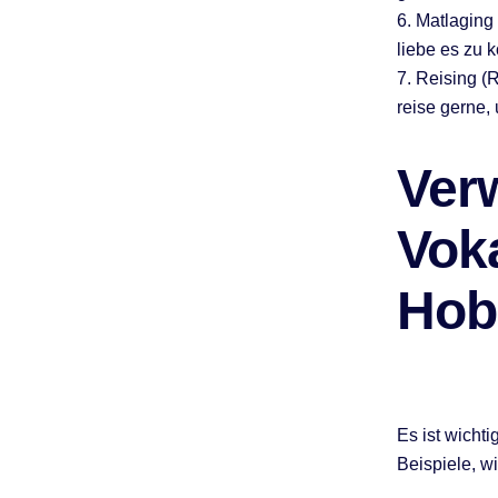
6. Matlaging 
liebe es zu 
7. Reising (R
reise gerne,
Ver
Vok
Hob
Es ist wicht
Beispiele, w