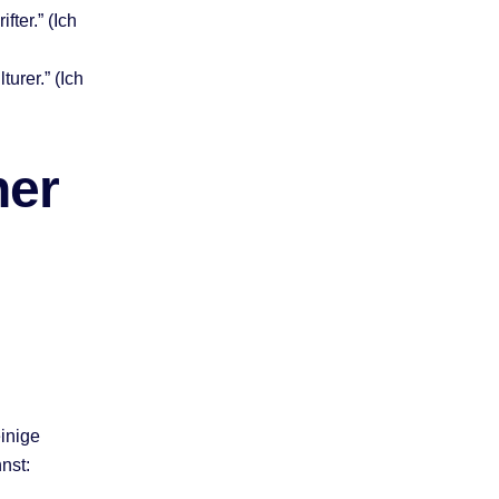
ter.” (Ich
turer.” (Ich
her
inige
nst: