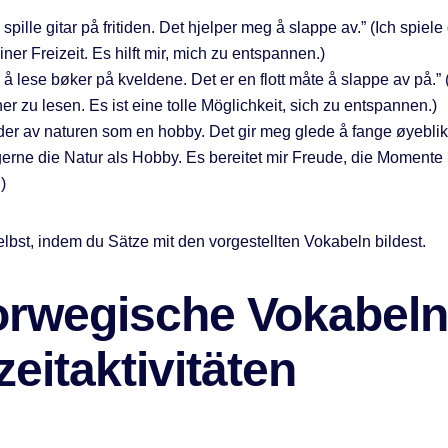
å spille gitar på fritiden. Det hjelper meg å slappe av.” (Ich spiel
iner Freizeit. Es hilft mir, mich zu entspannen.)
 å lese bøker på kveldene. Det er en flott måte å slappe av på.” (
r zu lesen. Es ist eine tolle Möglichkeit, sich zu entspannen.)
ilder av naturen som en hobby. Det gir meg glede å fange øyeblik
 gerne die Natur als Hobby. Es bereitet mir Freude, die Momente
)
lbst, indem du Sätze mit den vorgestellten Vokabeln bildest.
orwegische Vokabeln
zeitaktivitäten