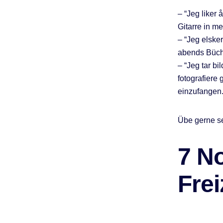
– “Jeg liker 
Gitarre in me
– “Jeg elsker
abends Büche
– “Jeg tar b
fotografiere
einzufangen.
Übe gerne se
7 N
Frei