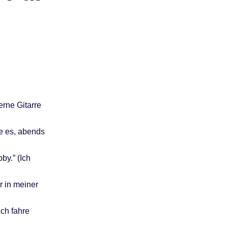
gerne Gitarre
be es, abends
by.” (Ich
er in meiner
Ich fahre