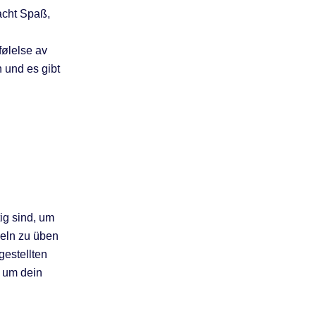
acht Spaß,
 følelse av
n und es gibt
ig sind, um
beln zu üben
gestellten
, um dein