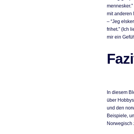
mennesker.” 
mit anderen
– “Jeg elsker
frihet.” (Ich
mir ein Gefüh
Fazi
In diesem Bl
über Hobbys 
und den norw
Beispiele, u
Norwegisch 