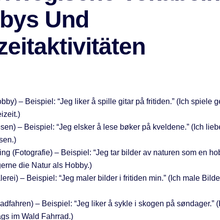
bys Und
zeitaktivitäten
by) – Beispiel: “Jeg liker å spille gitar på fritiden.” (Ich spiele 
izeit.)
sen) – Beispiel: “Jeg elsker å lese bøker på kveldene.” (Ich lie
sen.)
ing (Fotografie) – Beispiel: “Jeg tar bilder av naturen som en hob
gerne die Natur als Hobby.)
lerei) – Beispiel: “Jeg maler bilder i fritiden min.” (Ich male Bild
adfahren) – Beispiel: “Jeg liker å sykle i skogen på søndager.” (
gs im Wald Fahrrad.)