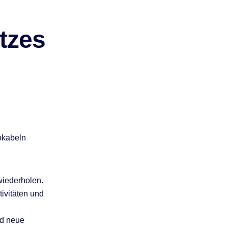
tzes
okabeln
wiederholen.
ivitäten und
nd neue