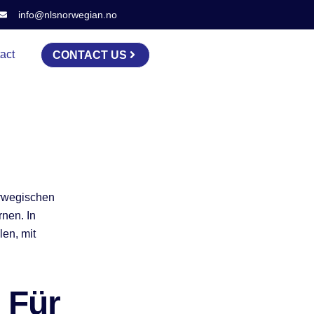
info@nlsnorwegian.no
act
CONTACT US
orwegischen
nen. In
len, mit
 Für