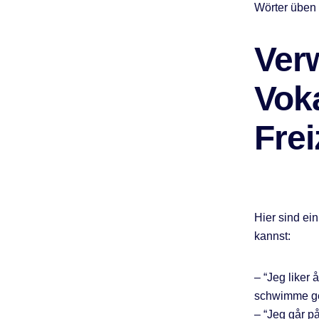
Wörter üben 
Ver
Vok
Frei
Hier sind ei
kannst:
– “Jeg liker
schwimme ger
– “Jeg går p