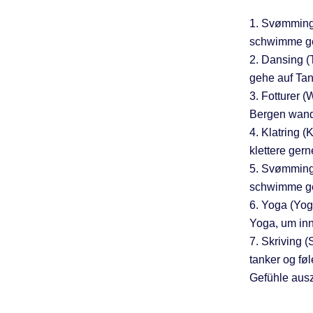
1. Svømming 
schwimme ge
2. Dansing (
gehe auf Tan
3. Fotturer (W
Bergen wand
4. Klatring (K
klettere ger
5. Svømming 
schwimme ge
6. Yoga (Yoga
Yoga, um inn
7. Skriving 
tanker og fø
Gefühle aus