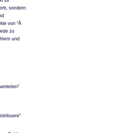
t für
Verb, sondern
nd
kte von “Å
iede zu
hlern und
verteilen”
stribuere”