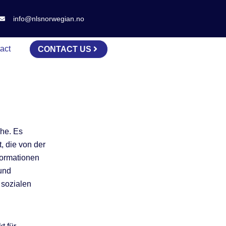
info@nlsnorwegian.no
act
CONTACT US
he. Es
, die von der
formationen
 und
 sozialen