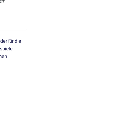
ir
der für die
spiele
enen