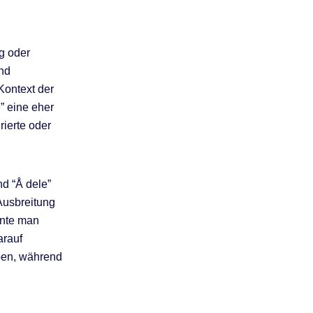
g oder
und
Kontext der
” eine eher
rierte oder
nd “Å dele”
 Ausbreitung
nnte man
arauf
ben, während