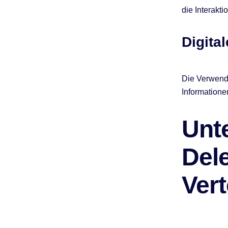
die Interakt
Digita
Die Verwendun
Informatione
Unt
Del
Ver