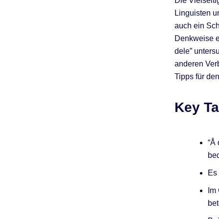
Die Vielseit
f
Linguisten u
auch ein Schl
Denkweise er
dele” unters
anderen Verb
Tipps für den
Key T
“Å 
bed
Es 
Im 
bet