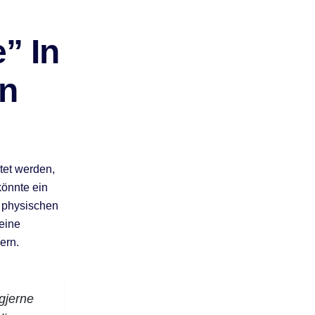
” In
en
tet werden,
könnte ein
n physischen
eine
ern.
 gjerne