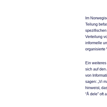
Im Norwegisc
Teilung befa
spezifischen
Verteilung v
informelle un
organisierte 
Ein weiteres
sich auf den 
von Informat
sagen: „Vi m
hinweist, da
“Å dele” oft