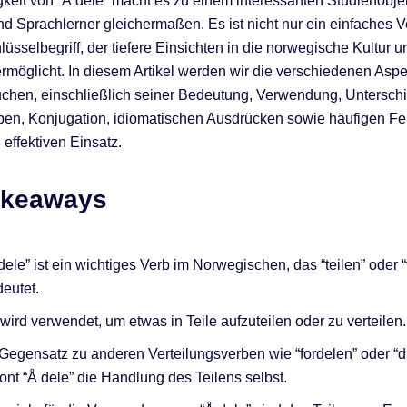
igkeit von “Å dele” macht es zu einem interessanten Studienobjek
nd Sprachlerner gleichermaßen. Es ist nicht nur ein einfaches 
üsselbegriff, der tiefere Einsichten in die norwegische Kultur u
möglicht. In diesem Artikel werden wir die verschiedenen Aspe
uchen, einschließlich seiner Bedeutung, Verwendung, Untersch
en, Konjugation, idiomatischen Ausdrücken sowie häufigen Fe
 effektiven Einsatz.
akeaways
dele” ist ein wichtiges Verb im Norwegischen, das “teilen” oder “
eutet.
wird verwendet, um etwas in Teile aufzuteilen oder zu verteilen.
Gegensatz zu anderen Verteilungsverben wie “fordelen” oder “di
ont “Å dele” die Handlung des Teilens selbst.