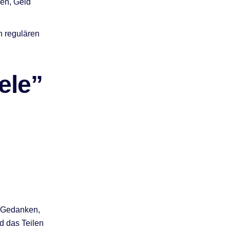
sen, Geld
n regulären
ele”
n Gedanken,
d das Teilen