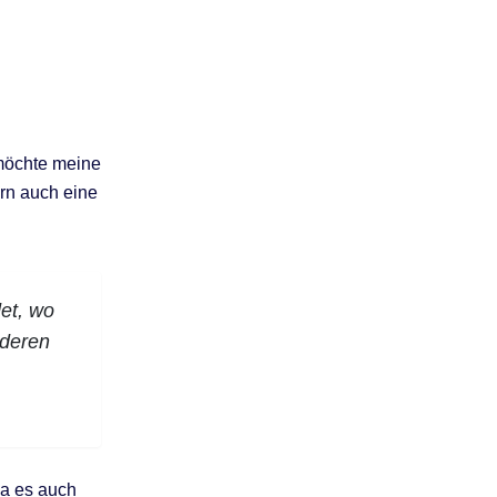
 möchte meine
ern auch eine
det, wo
nderen
da es auch