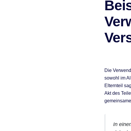
Beis
Ver
Ver
Die Verwendu
sowohl im Al
Elternteil s
Akt des Teil
gemeinsame 
In eine