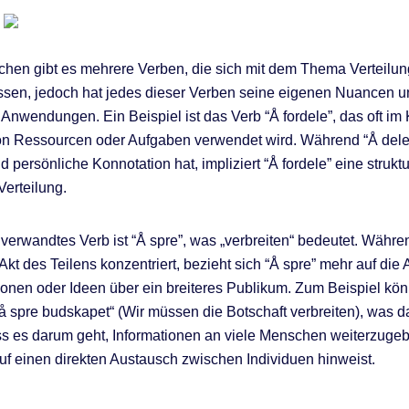
hen gibt es mehrere Verben, die sich mit dem Thema Verteilun
ssen, jedoch hat jedes dieser Verben seine eigenen Nuancen 
 Anwendungen. Ein Beispiel ist das Verb “Å fordele”, das oft im 
on Ressourcen oder Aufgaben verwendet wird. Während “Å dele
d persönliche Konnotation hat, impliziert “Å fordele” eine struktu
Verteilung.
 verwandtes Verb ist “Å spre”, was „verbreiten“ bedeutet. Währe
Akt des Teilens konzentriert, bezieht sich “Å spre” mehr auf die
ionen oder Ideen über ein breiteres Publikum. Zum Beispiel kö
å spre budskapet“ (Wir müssen die Botschaft verbreiten), was d
ss es darum geht, Informationen an viele Menschen weiterzuge
 auf einen direkten Austausch zwischen Individuen hinweist.