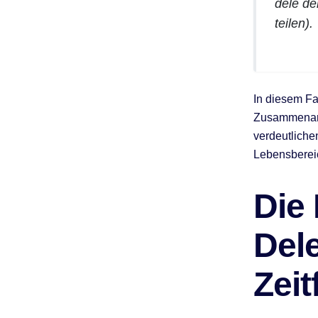
dele de
teilen).
In diesem Fa
Zusammenarbe
verdeutliche
Lebensberei
Die
Del
Zei