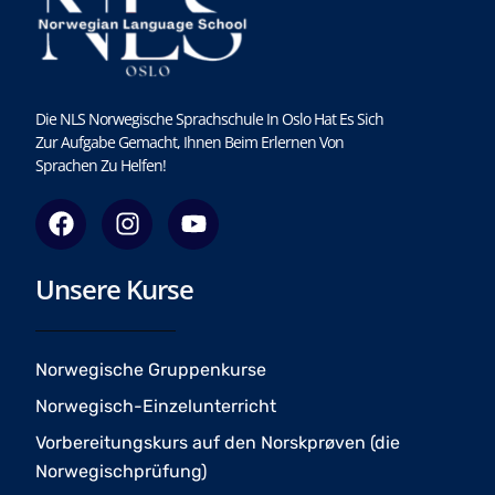
Die NLS Norwegische Sprachschule In Oslo Hat Es Sich
Zur Aufgabe Gemacht, Ihnen Beim Erlernen Von
Sprachen Zu Helfen!
F
I
Y
a
n
o
c
s
u
Unsere Kurse
e
t
t
b
a
u
o
g
b
o
r
e
Norwegische Gruppenkurse
k
a
Norwegisch-Einzelunterricht
m
Vorbereitungskurs auf den Norskprøven (die
Norwegischprüfung)