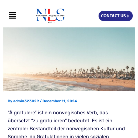
Skip
Menu
to
CONTACT US
content
By
admin323029
/
December 11, 2024
“Å gratulere” ist ein norwegisches Verb, das
übersetzt “zu gratulieren” bedeutet. Es ist ein
zentraler Bestandteil der norwegischen Kultur und
Sprache, da Gratulationen in vielen sozialen