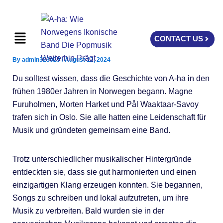
Skip
to
Menu
content
CONTACT US
By
admin323029
/
August 12, 2024
Du solltest wissen, dass die Geschichte von A-ha in den
frühen 1980er Jahren in Norwegen begann. Magne
Furuholmen, Morten Harket und Pål Waaktaar-Savoy
trafen sich in Oslo. Sie alle hatten eine Leidenschaft für
Musik und gründeten gemeinsam eine Band.
Trotz unterschiedlicher musikalischer Hintergründe
entdeckten sie, dass sie gut harmonierten und einen
einzigartigen Klang erzeugen konnten. Sie begannen,
Songs zu schreiben und lokal aufzutreten, um ihre
Musik zu verbreiten. Bald wurden sie in der