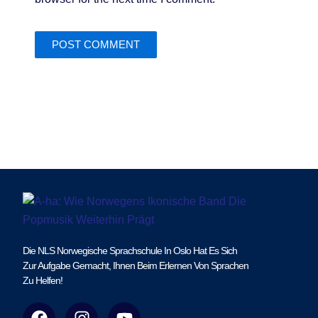
Die NLS Norwegische Sprachschule In Oslo Hat Es Sich
Zur Aufgabe Gemacht, Ihnen Beim Erlernen Von Sprachen
Zu Helfen!
F
I
Y