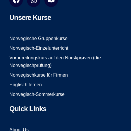
a
n
o
c
s
u
e
t
t
Unsere Kurse
b
a
u
o
g
b
o
r
e
Norwegische Gruppenkurse
k
a
Norwegisch-Einzelunterricht
m
Vorbereitungskurs auf den Norskprøven (die
Norwegischprüfung)
Norwegischkurse für Firmen
Englisch lernen
Norwegisch-Sommerkurse
Quick Links
About Us