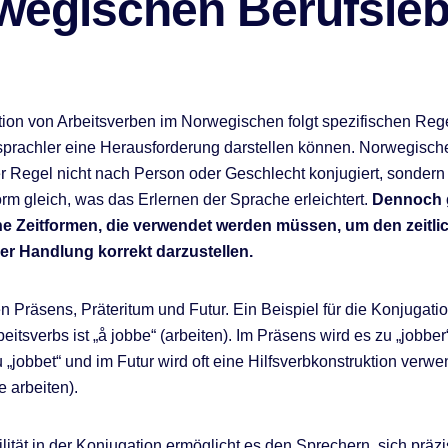
wegischen Berufsle
ion von Arbeitsverben im Norwegischen folgt spezifischen Regel
sprachler eine Herausforderung darstellen können. Norwegisc
r Regel nicht nach Person oder Geschlecht konjugiert, sondern 
orm gleich, was das Erlernen der Sprache erleichtert.
Dennoch g
e Zeitformen, die verwendet werden müssen, um den zeitli
r Handlung korrekt darzustellen.
 Präsens, Präteritum und Futur. Ein Beispiel für die Konjugati
eitsverbs ist „å jobbe“ (arbeiten). Im Präsens wird es zu „jobber
 „jobbet“ und im Futur wird oft eine Hilfsverbkonstruktion verwen
e arbeiten).
ilität in der Konjugation ermöglicht es den Sprechern, sich präz