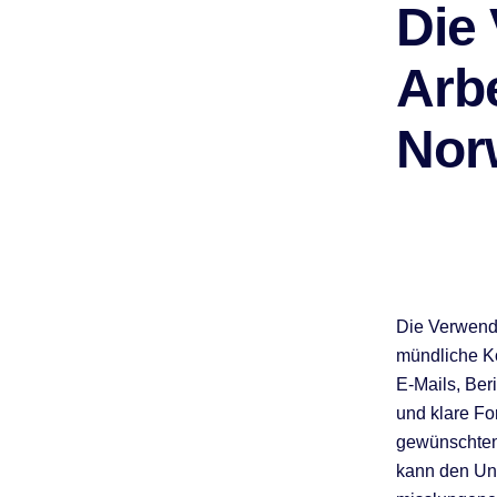
Die
Arb
Nor
Die Verwendu
mündliche Ko
E-Mails, Beri
und klare Fo
gewünschten 
kann den Unt