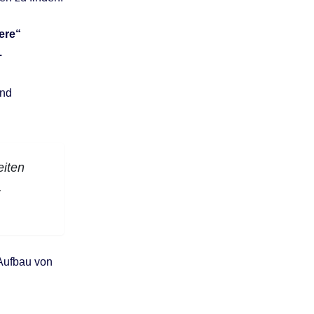
ere“
.
und
eiten
.
 Aufbau von