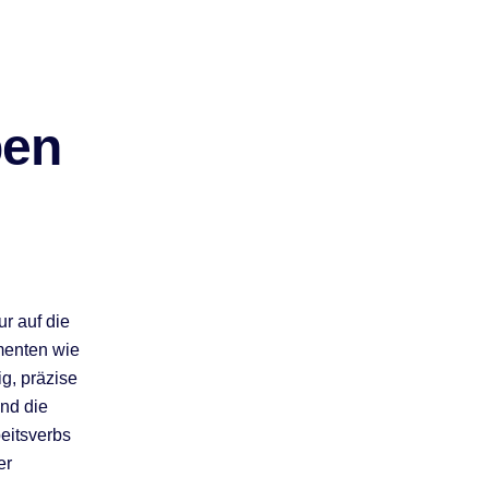
ben
r auf die
menten wie
ig, präzise
nd die
beitsverbs
er