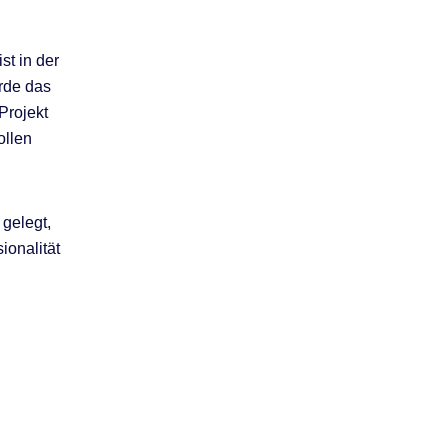
st in der
erde das
Projekt
ollen
 gelegt,
ionalität