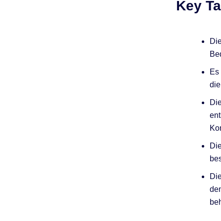
Key T
Die
Bed
Es 
die
Die
ent
Kom
Die
bes
Die
den
beh