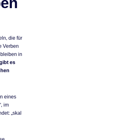
ben
n, die für
he Verben
bleiben in
ibt es
chen
on eines
“, im
det: „skal
ise