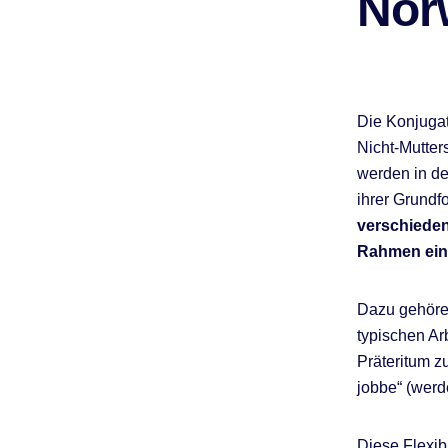
Nor
Die Konjugat
Nicht-Mutter
werden in de
ihrer Grundf
verschieden
Rahmen eine
Dazu gehören
typischen Arb
Präteritum zu
jobbe“ (werd
Diese Flexib