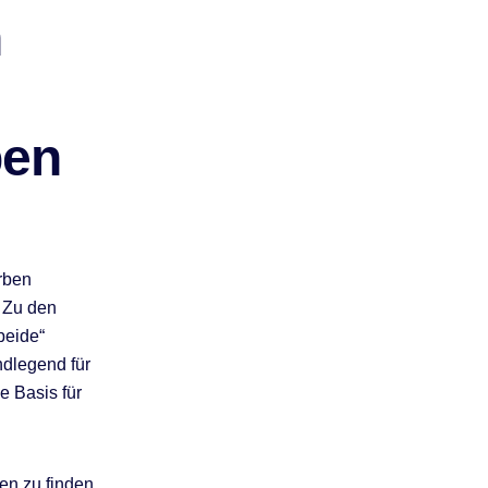
n
ben
rben
 Zu den
beide“
undlegend für
e Basis für
en zu finden.