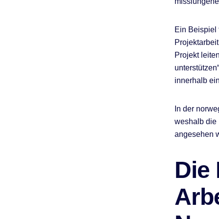
misslungene
Ein Beispiel
Projektarbei
Projekt leite
unterstützen
innerhalb ei
In der norwe
weshalb die 
angesehen w
Die
Arb