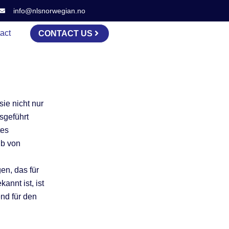
info@nlsnorwegian.no
act
CONTACT US
ie nicht nur
sgeführt
tes
lb von
en, das für
annt ist, ist
nd für den