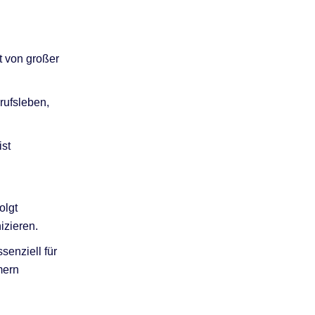
t von großer
rufsleben,
st
olgt
izieren.
senziell für
mern