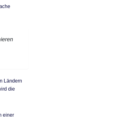
rache
nieren
en Ländern
ird die
n einer