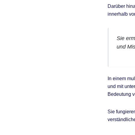
Darüber hin
innerhalb vo
Sie erm
und Mis
In einem mul
und mit unte
Bedeutung vo
Sie fungiere
verständlic