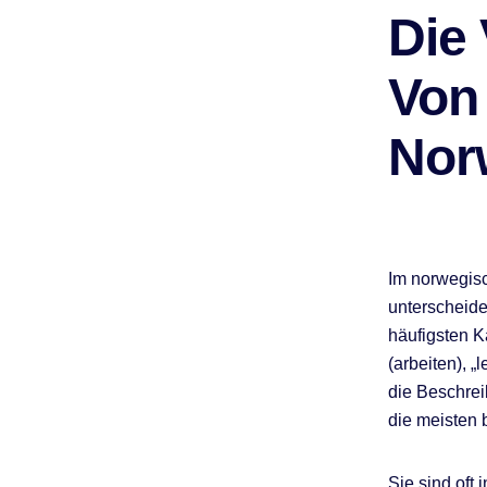
Die
Von
Nor
Im norwegisc
unterscheide
häufigsten K
(arbeiten), „
die Beschrei
die meisten b
Sie sind oft