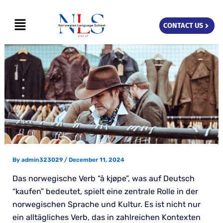
Skip
Menu
to
CONTACT US
content
By
admin323029
/
December 11, 2024
Das norwegische Verb “å kjøpe”, was auf Deutsch
“kaufen” bedeutet, spielt eine zentrale Rolle in der
norwegischen Sprache und Kultur. Es ist nicht nur
ein alltägliches Verb, das in zahlreichen Kontexten