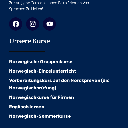
Zur Aufgabe Gemacht, Ihnen Beim Erlernen Von
Sprachen Zu Helfen!
F
I
Y
a
n
o
c
s
u
Unsere Kurse
e
t
t
b
a
u
o
g
b
o
r
e
Norwegische Gruppenkurse
k
a
Norwegisch-Einzelunterricht
m
Vorbereitungskurs auf den Norskprøven (die
Norwegischprüfung)
Norwegischkurse für Firmen
Englisch lernen
Norwegisch-Sommerkurse