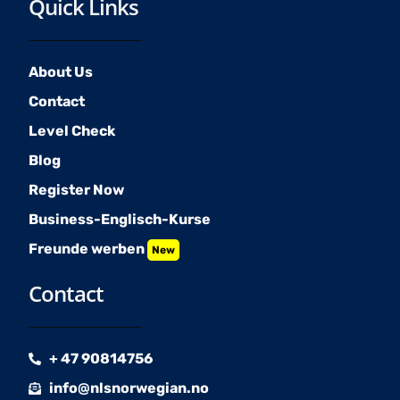
Quick Links
About Us
Contact
Level Check
Blog
Register Now
Business-Englisch-Kurse
Freunde werben
New
Contact
+ 47 90814756
info@nlsnorwegian.no