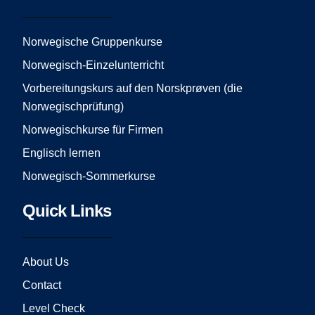
b
a
u
o
g
b
o
r
e
Norwegische Gruppenkurse
k
a
Norwegisch-Einzelunterricht
m
Vorbereitungskurs auf den Norskprøven (die
Norwegischprüfung)
Norwegischkurse für Firmen
Englisch lernen
Norwegisch-Sommerkurse
Quick Links
About Us
Contact
Level Check