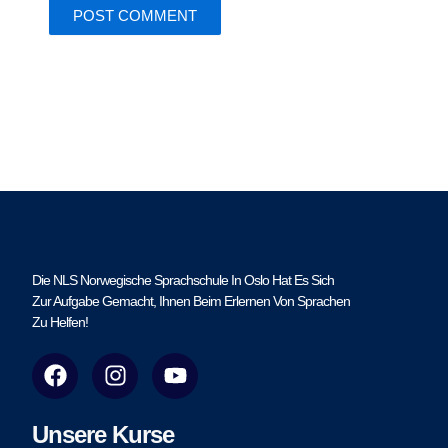
Die NLS Norwegische Sprachschule In Oslo Hat Es Sich
Zur Aufgabe Gemacht, Ihnen Beim Erlernen Von Sprachen
Zu Helfen!
F
I
Y
a
n
o
c
s
u
e
t
t
Unsere Kurse