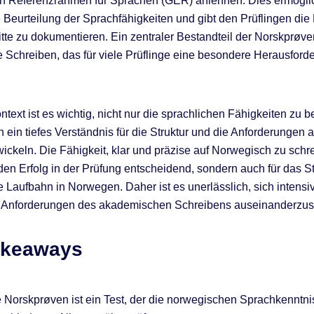
n Referenzrahmen für Sprachen (GER) anlehnen. Dies ermöglic
e Beurteilung der Sprachfähigkeiten und gibt den Prüflingen die 
ritte zu dokumentieren. Ein zentraler Bestandteil der Norskprøve
Schreiben, das für viele Prüflinge eine besondere Herausford
ntext ist es wichtig, nicht nur die sprachlichen Fähigkeiten zu 
 ein tiefes Verständnis für die Struktur und die Anforderungen
wickeln. Die Fähigkeit, klar und präzise auf Norwegisch zu schre
r den Erfolg in der Prüfung entscheidend, sondern auch für das 
he Laufbahn in Norwegen. Daher ist es unerlässlich, sich intensi
n Anforderungen des akademischen Schreibens auseinanderzus
akeaways
 Norskprøven ist ein Test, der die norwegischen Sprachkenntni