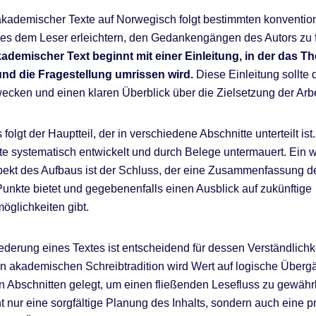
kademischer Texte auf Norwegisch folgt bestimmten konventio
 es dem Leser erleichtern, den Gedankengängen des Autors zu 
kademischer Text beginnt mit einer Einleitung, in der das T
 und die Fragestellung umrissen wird.
Diese Einleitung sollte 
ecken und einen klaren Überblick über die Zielsetzung der Arb
folgt der Hauptteil, der in verschiedene Abschnitte unterteilt is
e systematisch entwickelt und durch Belege untermauert. Ein w
pekt des Aufbaus ist der Schluss, der eine Zusammenfassung d
Punkte bietet und gegebenenfalls einen Ausblick auf zukünftige
glichkeiten gibt.
iederung eines Textes ist entscheidend für dessen Verständlichke
n akademischen Schreibtradition wird Wert auf logische Überg
 Abschnitten gelegt, um einen fließenden Lesefluss zu gewährl
ht nur eine sorgfältige Planung des Inhalts, sondern auch eine p