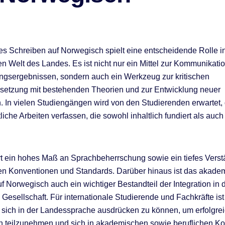
 Schreiben auf Norwegisch spielt eine entscheidende Rolle i
 Welt des Landes. Es ist nicht nur ein Mittel zur Kommunikati
gsergebnissen, sondern auch ein Werkzeug zur kritischen
setzung mit bestehenden Theorien und zur Entwicklung neuer
. In vielen Studiengängen wird von den Studierenden erwartet, 
iche Arbeiten verfassen, die sowohl inhaltlich fundiert als auch
rt ein hohes Maß an Sprachbeherrschung sowie ein tiefes Verst
n Konventionen und Standards. Darüber hinaus ist das akade
f Norwegisch auch ein wichtiger Bestandteil der Integration in 
Gesellschaft. Für internationale Studierende und Fachkräfte ist
, sich in der Landessprache ausdrücken zu können, um erfolgre
 teilzunehmen und sich in akademischen sowie beruflichen Ko