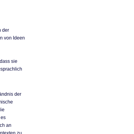
n der
on von Ideen
dass sie
 sprachlich
ändnis der
mische
die
 es
ich an
ntexten zu