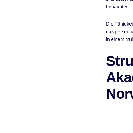
behaupten.
Die Fähigkeit
das persönl
in einem mul
Str
Aka
Nor