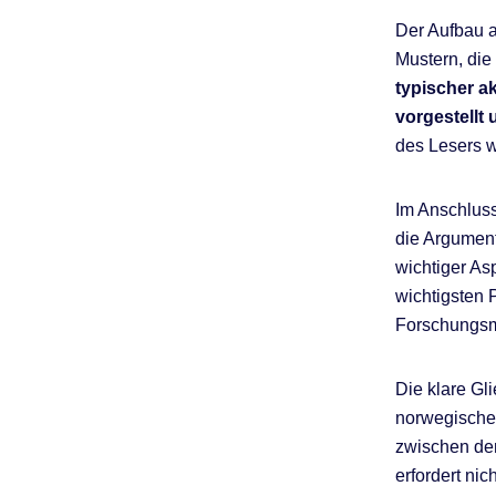
Der Aufbau a
Mustern, die
typischer a
vorgestellt
des Lesers w
Im Anschluss 
die Argument
wichtiger As
wichtigsten 
Forschungsmö
Die klare Gl
norwegische
zwischen den
erfordert nic