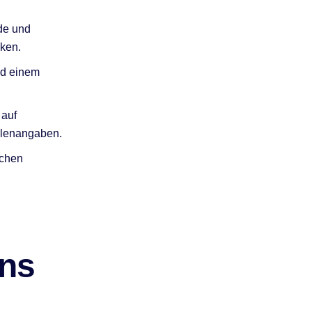
de und
cken.
nd einem
 auf
llenangaben.
schen
ns