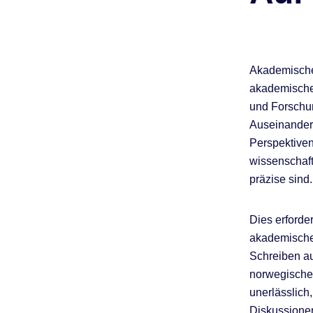
Akademisches
akademischen
und Forschun
Auseinander
Perspektiven
wissenschaftl
präzise sind.
Dies erforde
akademische
Schreiben au
norwegische 
unerlässlich
Diskussionen