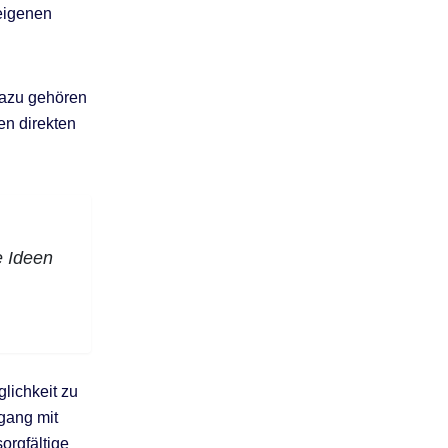
 eigenen
 dazu gehören
en direkten
e Ideen
lichkeit zu
gang mit
orgfältige