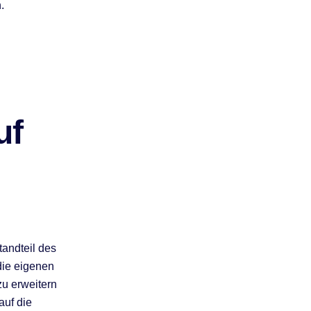
.
uf
tandteil des
die eigenen
zu erweitern
auf die