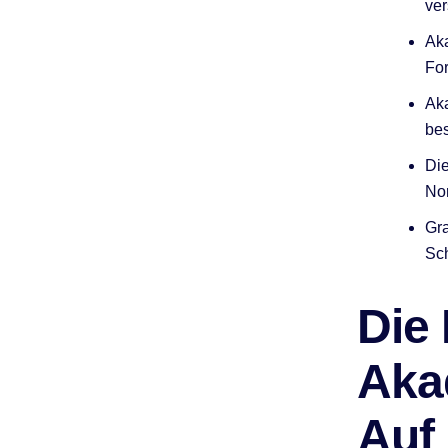
ver
Aka
For
Aka
bes
Die
Nor
Gra
Sch
Die
Aka
Auf