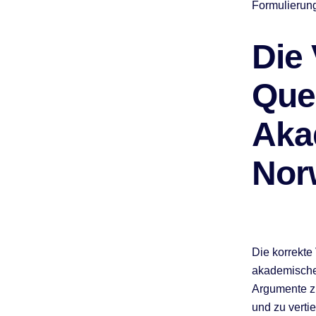
Formulierun
Die
Quel
Aka
Nor
Die korrekte
akademischen
Argumente zu
und zu verti