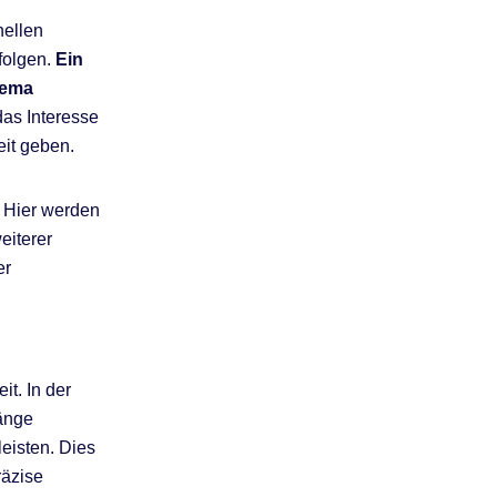
nellen
folgen.
Ein
hema
das Interesse
eit geben.
t. Hier werden
eiterer
er
it. In der
änge
eisten. Dies
räzise