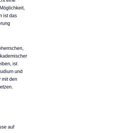
ht eine
Möglichkeit,
n ist das
erung
beherrschen,
 akademischer
iben, ist
Studium und
v mit den
etzen.
sse auf