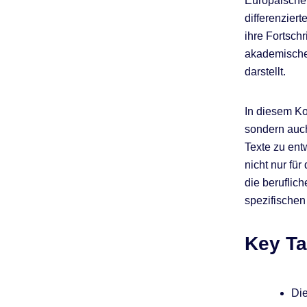
Europäische
f
differenziert
ihre Fortsch
akademische 
darstellt.
In diesem Ko
sondern auch
Texte zu ent
nicht nur fü
die beruflic
spezifische
Key T
Die