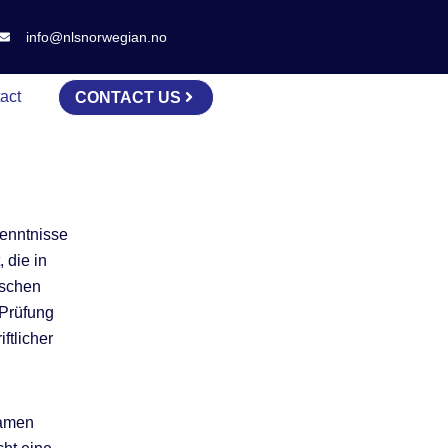
info@nlsnorwegian.no
act
CONTACT US
kenntnisse
 die in
ischen
Prüfung
ftlicher
samen