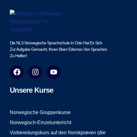
Die NLS Norwegische Sprachschule In Oslo Hat Es Sich
Zur Aufgabe Gemacht, Ihnen Beim Erlernen Von Sprachen
Zu Helfen!
F
I
Y
a
n
o
c
s
u
e
t
t
Unsere Kurse
b
a
u
o
g
b
o
r
e
Norwegische Gruppenkurse
k
a
Norwegisch-Einzelunterricht
m
Vorbereitungskurs auf den Norskprøven (die