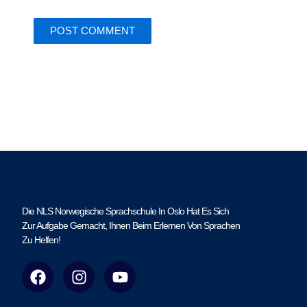
Die NLS Norwegische Sprachschule In Oslo Hat Es Sich
Zur Aufgabe Gemacht, Ihnen Beim Erlernen Von Sprachen
Zu Helfen!
F
I
Y
a
n
o
c
s
u