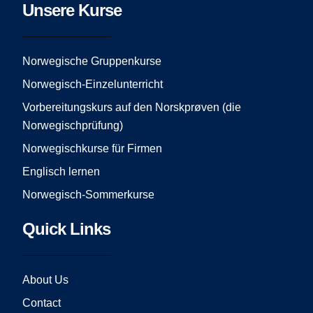
e
t
t
Unsere Kurse
b
a
u
o
g
b
o
r
e
Norwegische Gruppenkurse
k
a
Norwegisch-Einzelunterricht
m
Vorbereitungskurs auf den Norskprøven (die
Norwegischprüfung)
Norwegischkurse für Firmen
Englisch lernen
Norwegisch-Sommerkurse
Quick Links
About Us
Contact