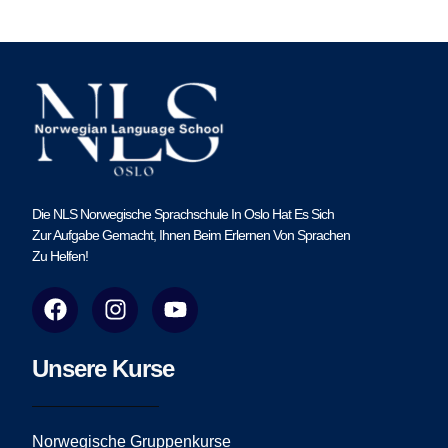
Die NLS Norwegische Sprachschule In Oslo Hat Es Sich
Zur Aufgabe Gemacht, Ihnen Beim Erlernen Von Sprachen
Zu Helfen!
F
I
Y
a
n
o
c
s
u
e
t
t
Unsere Kurse
b
a
u
o
g
b
o
r
e
Norwegische Gruppenkurse