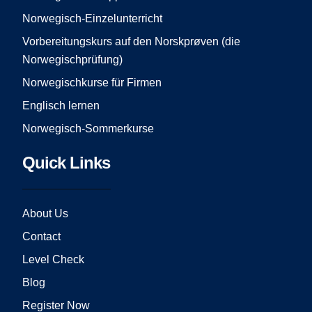
k
a
Norwegisch-Einzelunterricht
m
Vorbereitungskurs auf den Norskprøven (die
Norwegischprüfung)
Norwegischkurse für Firmen
Englisch lernen
Norwegisch-Sommerkurse
Quick Links
About Us
Contact
Level Check
Blog
Register Now