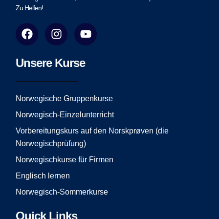
Zu Helfen!
F
I
Y
a
n
o
c
s
u
e
t
t
Unsere Kurse
b
a
u
o
g
b
o
r
e
Norwegische Gruppenkurse
k
a
Norwegisch-Einzelunterricht
m
Vorbereitungskurs auf den Norskprøven (die
Norwegischprüfung)
Norwegischkurse für Firmen
Englisch lernen
Norwegisch-Sommerkurse
Quick Links