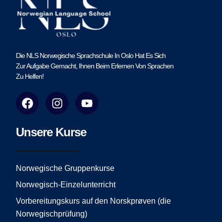
Die NLS Norwegische Sprachschule In Oslo Hat Es Sich
Zur Aufgabe Gemacht, Ihnen Beim Erlernen Von Sprachen
Zu Helfen!
F
I
Y
a
n
o
c
s
u
e
t
t
Unsere Kurse
b
a
u
o
g
b
o
r
e
Norwegische Gruppenkurse
k
a
Norwegisch-Einzelunterricht
m
Vorbereitungskurs auf den Norskprøven (die
Norwegischprüfung)