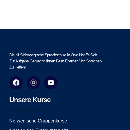
Die NLS Norwegische Sprachschule In Oslo Hat Es Sich
Zur Aufgabe Gemacht, Ihnen Beim Erlernen Von Sprachen
Zu Helfen!
F
I
Y
a
n
o
c
s
u
e
t
t
Unsere Kurse
b
a
u
o
g
b
o
r
e
Norwegische Gruppenkurse
k
a