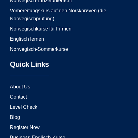
Norwegisch-Einzelunterricht
m
Vorbereitungskurs auf den Norskprøven (die
Norwegischprüfung)
Norwegischkurse für Firmen
Englisch lernen
Norwegisch-Sommerkurse
Quick Links
About Us
Contact
Level Check
Blog
Register Now
Business-Englisch-Kurse