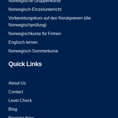
Norwegische Gruppenkurse
k
a
Norwegisch-Einzelunterricht
m
Vorbereitungskurs auf den Norskprøven (die
Norwegischprüfung)
Norwegischkurse für Firmen
Englisch lernen
Norwegisch-Sommerkurse
Quick Links
About Us
Contact
Level Check
Blog
Register Now