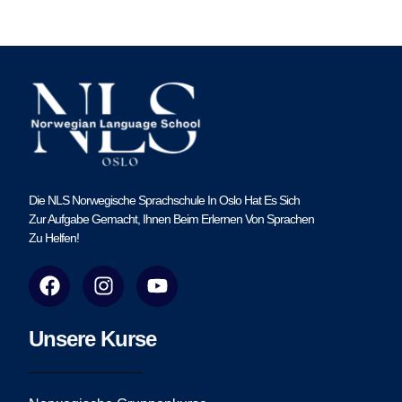
Die NLS Norwegische Sprachschule In Oslo Hat Es Sich
Zur Aufgabe Gemacht, Ihnen Beim Erlernen Von Sprachen
Zu Helfen!
F
I
Y
a
n
o
c
s
u
e
t
t
Unsere Kurse
b
a
u
o
g
b
o
r
e