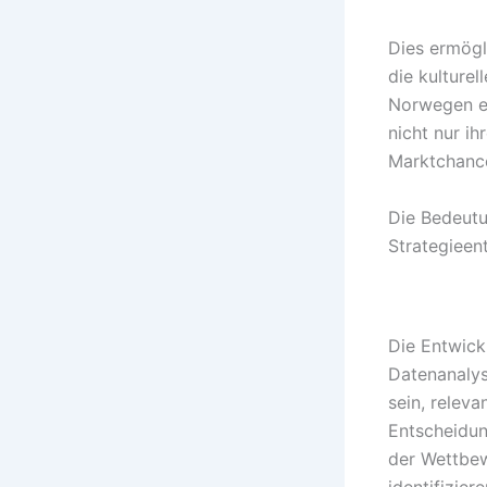
Dies ermögl
die kulturel
Norwegen en
nicht nur i
Marktchanc
Die Bedeutu
Strategieen
Die Entwickl
Datenanaly
sein, relev
Entscheidun
der Wettbew
identifiziere