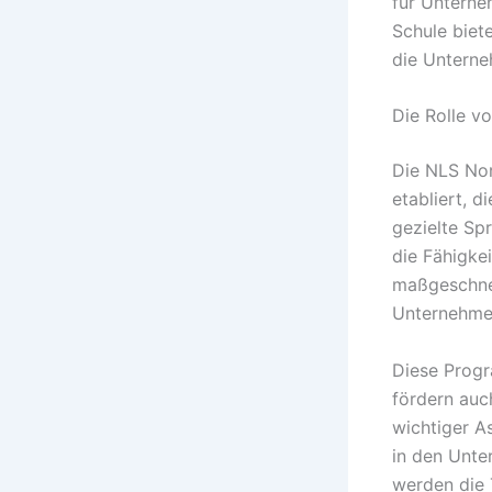
für Unterne
Schule biet
die Unterne
Die Rolle v
Die NLS Nor
etabliert, d
gezielte Spr
die Fähigke
maßgeschnei
Unternehmen
Diese Progr
fördern auc
wichtiger A
in den Unter
werden die 