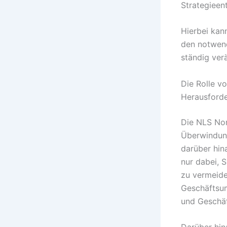
Strategieen
Hierbei kan
den notwend
ständig ver
Die Rolle v
Herausford
Die NLS Nor
Überwindung
darüber hin
nur dabei, 
zu vermeiden
Geschäftsum
und Geschäf