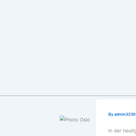
f
By
admin323
In der heut