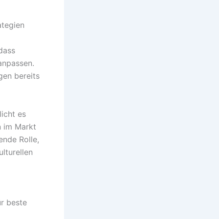
ategien
 dass
 anpassen.
gen bereits
licht es
n im Markt
ende Rolle,
lturellen
ür beste