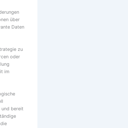
rderungen
onen über
vante Daten
trategie zu
rcen oder
lung
it im
ogische
ll
 und bereit
ständige
die