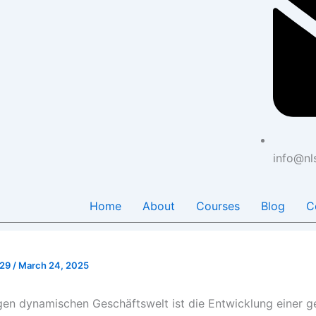
info@nl
Home
About
Courses
Blog
C
029
/
March 24, 2025
igen dynamischen Geschäftswelt ist die Entwicklung einer g