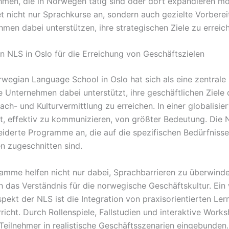
hmen, die in Norwegen tätig sind oder dort expandieren mö
et nicht nur Sprachkurse an, sondern auch gezielte Vorbere
hmen dabei unterstützen, ihre strategischen Ziele zu erreic
on NLS in Oslo für die Erreichung von Geschäftszielen
wegian Language School in Oslo hat sich als eine zentrale I
ie Unternehmen dabei unterstützt, ihre geschäftlichen Ziele
ach- und Kulturvermittlung zu erreichen. In einer globalisier
it, effektiv zu kommunizieren, von größter Bedeutung. Die 
derte Programme an, die auf die spezifischen Bedürfniss
 zugeschnitten sind.
amme helfen nicht nur dabei, Sprachbarrieren zu überwind
h das Verständnis für die norwegische Geschäftskultur. Ein 
spekt der NLS ist die Integration von praxisorientierten L
richt. Durch Rollenspiele, Fallstudien und interaktive Work
Teilnehmer in realistische Geschäftsszenarien eingebunden.