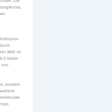
chten. Die
itungskurse,
hen.
nstitution
 durch
ten Welt ist
NLS bietet
e von
en, sondern
weiterer
ernmethoden
shops