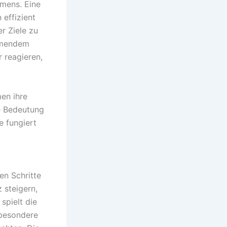
hmens. Eine
effizient
er Ziele zu
hmendem
r reagieren,
en ihre
ie Bedeutung
e fungiert
en Schritte
 steigern,
spielt die
sbesondere