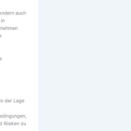
sondern auch
 in
ernehmen
e
e
in der Lage
bedingungen,
d Risiken zu