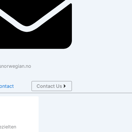
snorwegian.no
ontact
Contact Us
ezielten