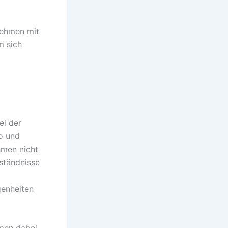
nehmen mit
m sich
ei der
o und
hmen nicht
ständnisse
genheiten