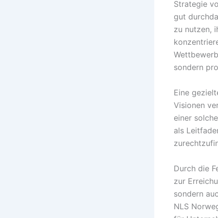
Strategie v
gut durchda
zu nutzen, i
konzentrie
Wettbewerb 
sondern pro
Eine geziel
Visionen ve
einer solch
als Leitfad
zurechtzufi
Durch die Fe
zur Erreichu
sondern auc
NLS Norwegi