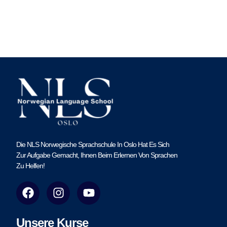
Die NLS Norwegische Sprachschule In Oslo Hat Es Sich
Zur Aufgabe Gemacht, Ihnen Beim Erlernen Von Sprachen
Zu Helfen!
F
I
Y
a
n
o
c
s
u
e
t
t
Unsere Kurse