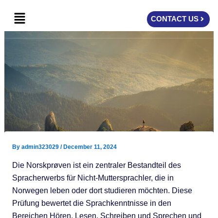
Skip
Menu
to
CONTACT US
content
By
admin323029
/
December 11, 2024
Die Norskprøven ist ein zentraler Bestandteil des
Spracherwerbs für Nicht-Muttersprachler, die in
Norwegen leben oder dort studieren möchten. Diese
Prüfung bewertet die Sprachkenntnisse in den
Bereichen Hören, Lesen, Schreiben und Sprechen und