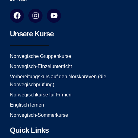
F
I
Y
a
n
o
c
s
u
e
t
t
Unsere Kurse
b
a
u
o
g
b
o
r
e
Norwegische Gruppenkurse
k
a
Norwegisch-Einzelunterricht
m
Vorbereitungskurs auf den Norskprøven (die
Norwegischprüfung)
Norwegischkurse für Firmen
Englisch lernen
Norwegisch-Sommerkurse
Quick Links