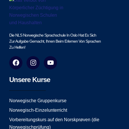
Die NLS Norwegische Sprachschule In Oslo Hat Es Sich
Zur Aufgabe Gemacht, Ihnen Beim Erlernen Von Sprachen
Zu Helfen!
F
I
Y
a
n
o
c
s
u
e
t
t
Unsere Kurse
b
a
u
o
g
b
o
r
e
Norwegische Gruppenkurse
k
a
Norwegisch-Einzelunterricht
m
Vorbereitungskurs auf den Norskprøven (die
Norwegischprüfung)