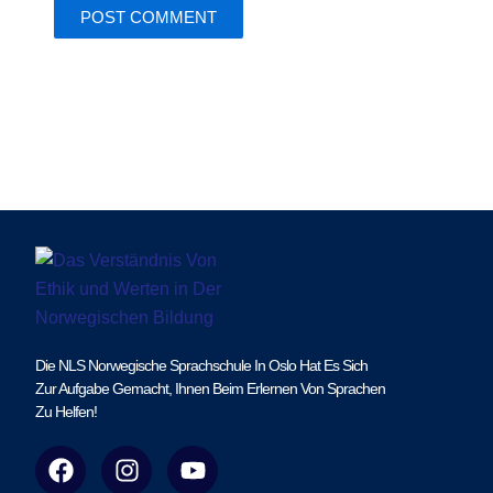
Die NLS Norwegische Sprachschule In Oslo Hat Es Sich
Zur Aufgabe Gemacht, Ihnen Beim Erlernen Von Sprachen
Zu Helfen!
F
I
Y
a
n
o