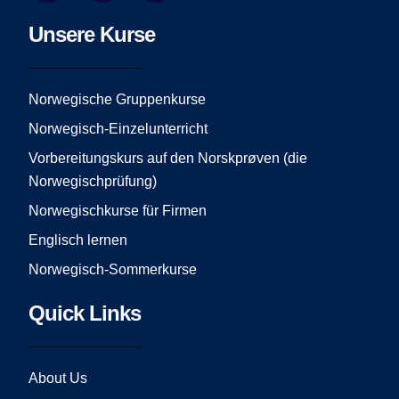
c
s
u
e
t
t
Unsere Kurse
b
a
u
o
g
b
o
r
e
Norwegische Gruppenkurse
k
a
Norwegisch-Einzelunterricht
m
Vorbereitungskurs auf den Norskprøven (die
Norwegischprüfung)
Norwegischkurse für Firmen
Englisch lernen
Norwegisch-Sommerkurse
Quick Links
About Us