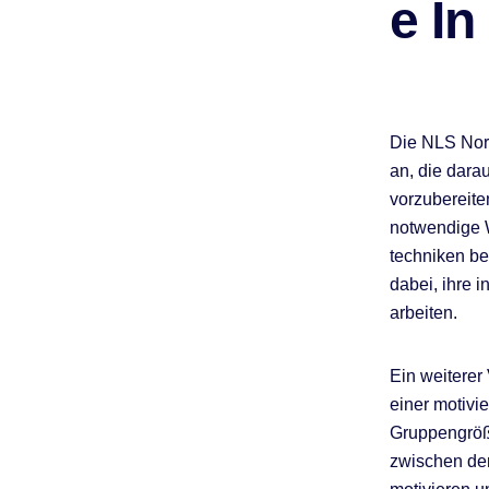
E In
Die NLS Nor
an, die dara
vorzubereite
notwendige W
techniken be
dabei, ihre 
arbeiten.
Ein weiterer 
einer motivi
Gruppengröße
zwischen den