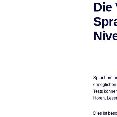
Die 
Spr
Niv
Sprachprüfun
ermöglichen 
Tests können
Hören, Lese
Dies ist bes