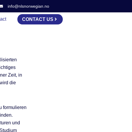
info@nlsnorwegian.no
act
CONTACT US
isierten
ichtiges
er Zeit, in
wird die
u formulieren
inden.
lturen und
 Studium