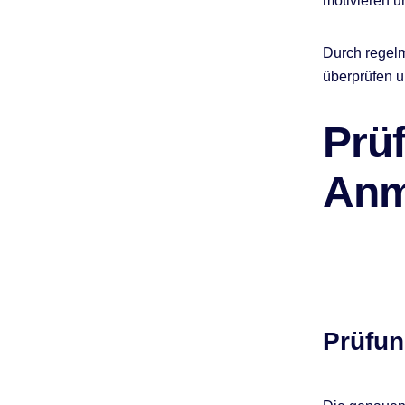
motivieren u
Durch regelm
überprüfen u
Prü
Anm
Prüfun