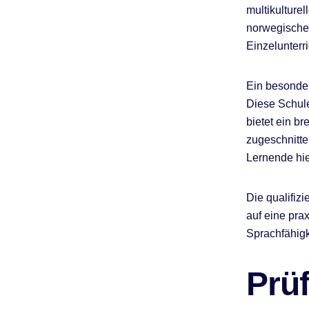
multikulture
norwegische
Einzelunterr
Ein besonde
Diese Schule
bietet ein b
zugeschnitte
Lernende hie
Die qualifiz
auf eine pra
Sprachfähigk
Prü