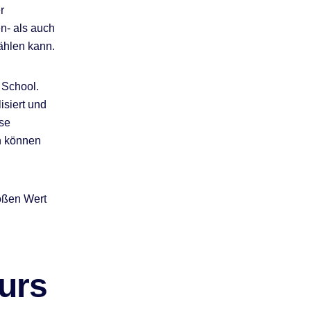
r
n- als auch
ählen kann.
 School.
isiert und
sse
en können
oßen Wert
urs