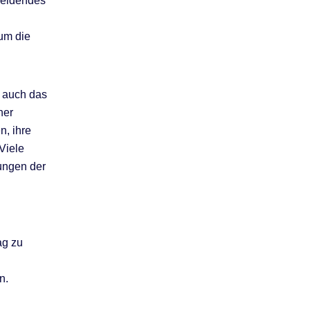
cheidendes
 um die
n auch das
her
n, ihre
Viele
rungen der
ag zu
n.