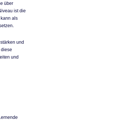
se über
iveau ist die
 kann als
setzen.
 stärken und
 diese
eiten und
 Lernende