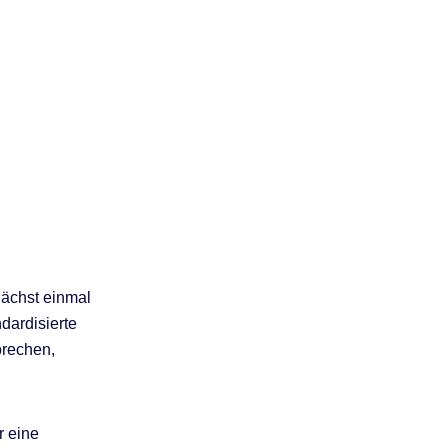
nächst einmal
dardisierte
prechen,
r eine