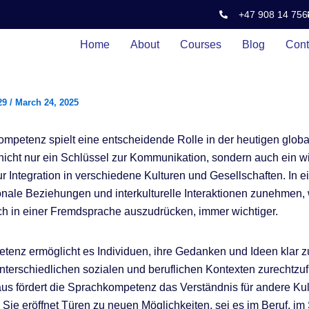
+47 908 14 756
Home
About
Courses
Blog
Cont
29
/
March 24, 2025
mpetenz spielt eine entscheidende Rolle in der heutigen global
t nicht nur ein Schlüssel zur Kommunikation, sondern auch ein w
r Integration in verschiedene Kulturen und Gesellschaften. In ein
ionale Beziehungen und interkulturelle Interaktionen zunehmen, 
ich in einer Fremdsprache auszudrücken, immer wichtiger.
enz ermöglicht es Individuen, ihre Gedanken und Ideen klar z
unterschiedlichen sozialen und beruflichen Kontexten zurechtzuf
us fördert die Sprachkompetenz das Verständnis für andere Ku
 Sie eröffnet Türen zu neuen Möglichkeiten, sei es im Beruf, im