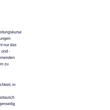
eitungskurse
fungen
ht nur das
 und -
Lernenden
en zu
hkeit, in
ustausch
genseitig