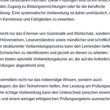
isse zertifizieren möchten. Diese Prüfungen sind oft ein ents
r den Zugang zu Bildungseinrichtungen oder für die berufliche
klung. Eine systematische Vorbereitung ist daher unerlässlich,
en Kenntnisse und Fähigkeiten zu erwerben.
nicht nur das Erlernen von Grammatik und Wortschatz, sonder
 Hörverstehen, Leseverständnis sowie mündlicher und schriftlic
n strukturierter Vorbereitungsprozess kann den Lernenden helfe
Schwächen zu identifizieren und gezielt an diesen zu arbeiten. 
n bieten spezielle Vorbereitungskurse an, die auf die Anforde
rüfungen abgestimmt sind.
vermitteln nicht nur das notwendige Wissen, sondern auch
tegien, die den Teilnehmern helfen, ihre Leistung am Prüfungst
Die richtige Vorbereitung kann den Unterschied zwischen einem
n und einem weniger erfolgreichen Prüfungsergebnis ausmache