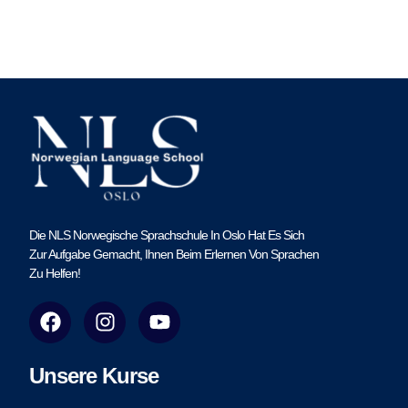
Die NLS Norwegische Sprachschule In Oslo Hat Es Sich
Zur Aufgabe Gemacht, Ihnen Beim Erlernen Von Sprachen
Zu Helfen!
F
I
Y
a
n
o
c
s
u
e
t
t
Unsere Kurse
b
a
u