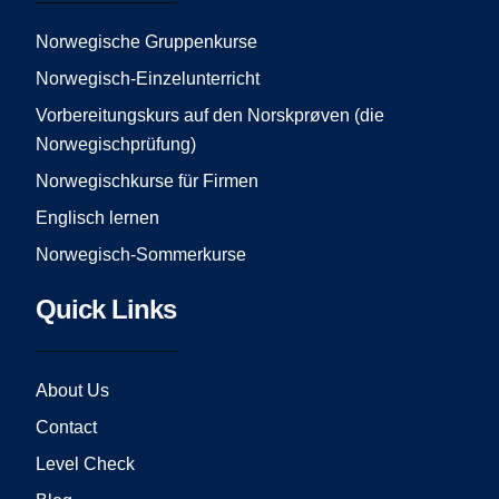
o
g
b
o
r
e
Norwegische Gruppenkurse
k
a
Norwegisch-Einzelunterricht
m
Vorbereitungskurs auf den Norskprøven (die
Norwegischprüfung)
Norwegischkurse für Firmen
Englisch lernen
Norwegisch-Sommerkurse
Quick Links
About Us
Contact
Level Check