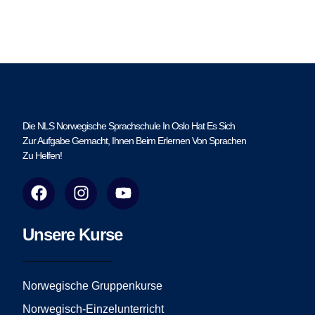
Die NLS Norwegische Sprachschule In Oslo Hat Es Sich
Zur Aufgabe Gemacht, Ihnen Beim Erlernen Von Sprachen
Zu Helfen!
F
I
Y
a
n
o
c
s
u
e
t
t
Unsere Kurse
b
a
u
o
g
b
o
r
e
Norwegische Gruppenkurse
k
a
Norwegisch-Einzelunterricht
m