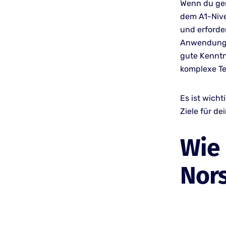
Wenn du ger
dem A1-Nive
und erforder
Anwendung i
gute Kenntn
komplexe Te
Es ist wicht
Ziele für de
Wie 
Nor