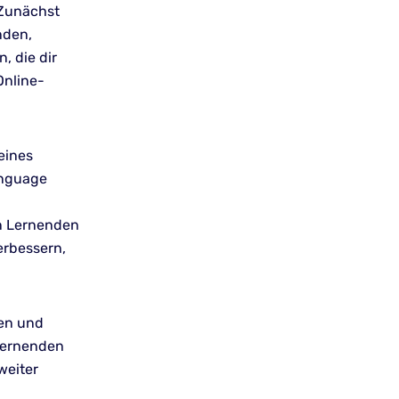
 Zunächst
nden,
, die dir
Online-
eines
anguage
on Lernenden
erbessern,
ren und
 Lernenden
weiter