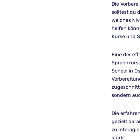
Die Vorbere
solltest du
welches Nive
helfen könn
Kurse und 
Eine der ef
Sprachkurse
School in O
Vorbereitun
zugeschnitt
sondern auc
Die erfahre
gezielt dar
zu interagi
stärkt.