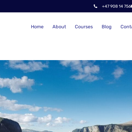
+47 908 14 756
Home
About
Courses
Blog
Cont