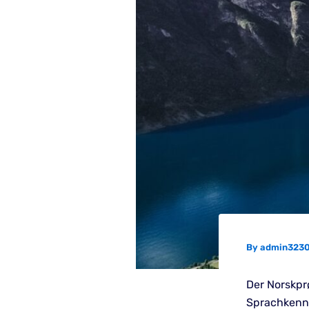
By
admin323
Der Norskpr
Sprachkennt