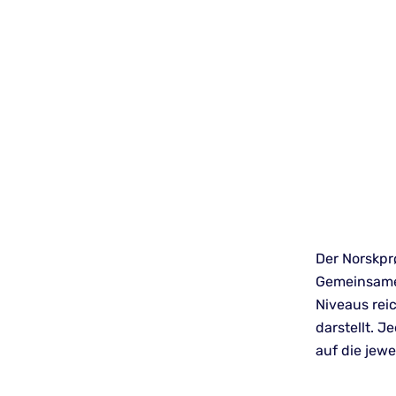
Der Norskpr
Gemeinsame
Niveaus rei
darstellt. 
auf die jew