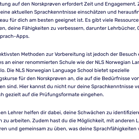
itung auf den Norskprøven erfordert Zeit und Engagement.
 deine aktuellen Sprachkenntnisse einschätzen und herausfi
au für dich am besten geeignet ist. Es gibt viele Ressourcen
en, deine Fähigkeiten zu verbessern, darunter Lehrbücher, 
Sprach-Apps.
fektivsten Methoden zur Vorbereitung ist jedoch der Besuch 
s an einer renommierten Schule wie der NLS Norwegian L
slo. Die NLS Norwegian Language School bietet spezielle
gskurse für den Norskprøven an, die auf die Bedürfnisse v
en sind. Hier kannst du nicht nur deine Sprachkenntnisse v
h gezielt auf die Prüfungsformate eingehen.
nen Lehrer helfen dir dabei, deine Schwächen zu identifizie
an zu arbeiten. Zudem hast du die Möglichkeit, mit anderen
eren und gemeinsam zu üben, was deine Sprachfähigkeiten 