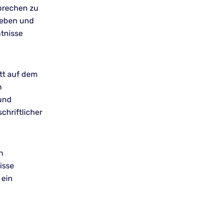
prechen zu
leben und
ntnisse
itt auf dem
n
und
chriftlicher
n
isse
 ein