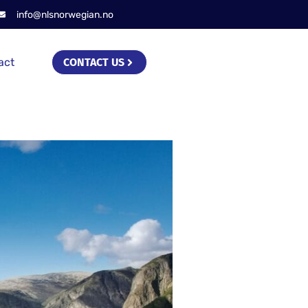
info@nlsnorwegian.no
act
CONTACT US