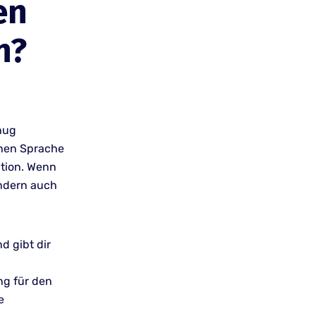
en
n?
nug
chen Sprache
ation. Wenn
ondern auch
d gibt dir
ng für den
e