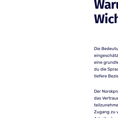
War
Wich
Die Bedeutu
eingeschätz
eine grundl
du die Spra
tiefere Be
Der Norskprø
das Vertrau
teilzunehme
Zugang zu v