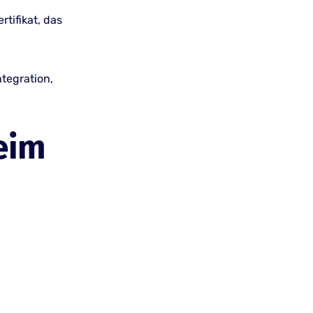
tifikat, das
ntegration,
eim