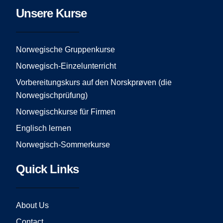
c
s
u
e
t
t
Unsere Kurse
b
a
u
o
g
b
o
r
e
Norwegische Gruppenkurse
k
a
Norwegisch-Einzelunterricht
m
Vorbereitungskurs auf den Norskprøven (die
Norwegischprüfung)
Norwegischkurse für Firmen
Englisch lernen
Norwegisch-Sommerkurse
Quick Links
About Us
Contact