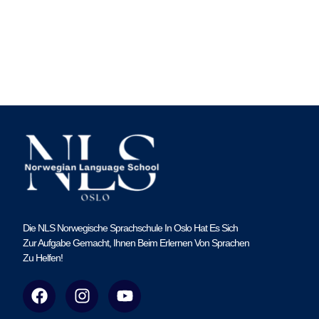
Die NLS Norwegische Sprachschule In Oslo Hat Es Sich
Zur Aufgabe Gemacht, Ihnen Beim Erlernen Von Sprachen
Zu Helfen!
F
I
Y
a
n
o