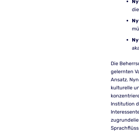
Ny
die
Ny
mü
Ny
ak
Die Beherrs
gelernten V
Ansatz. Nyn
kulturelle u
konzentriere
Institution 
Interessent
zugrundelie
Sprachflüss