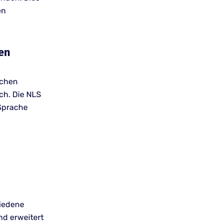
en
ten
schen
ch. Die NLS
-Sprache
hiedene
nd erweitert