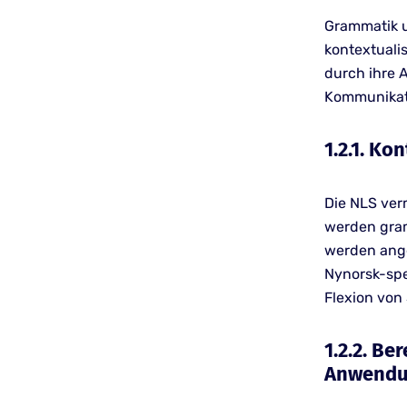
Grammatik u
kontextuali
durch ihre 
Kommunikat
1.2.1. K
Die NLS ver
werden gram
werden ange
Nynorsk-spe
Flexion von 
1.2.2. B
Anwend