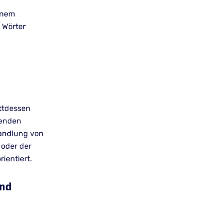
inem
 Wörter
attdessen
nenden
handlung von
 oder der
ientiert.
und