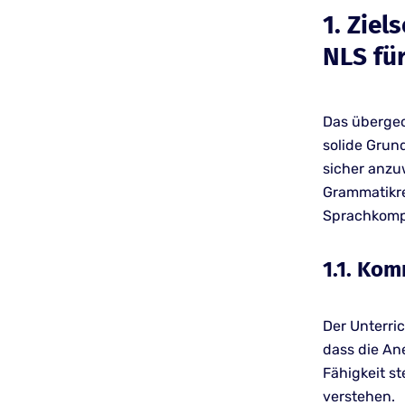
1. Zie
NLS fü
Das übergeo
solide Grund
sicher anzu
Grammatikre
Sprachkompe
1.1. Ko
Der Unterri
dass die An
Fähigkeit s
verstehen.