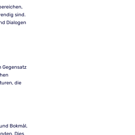
bereichen,
wendig sind.
und Dialogen
m Gegensatz
chen
uren, die
 und Bokmål,
enden. Dies