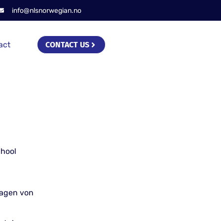
info@nlsnorwegian.no
act
CONTACT US
chool
lagen von