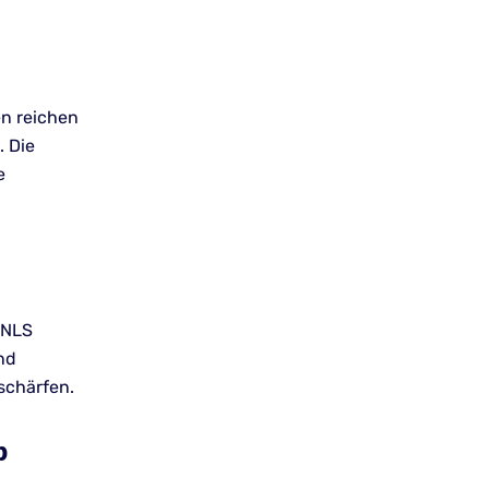
en reichen
. Die
e
 NLS
und
schärfen.
b