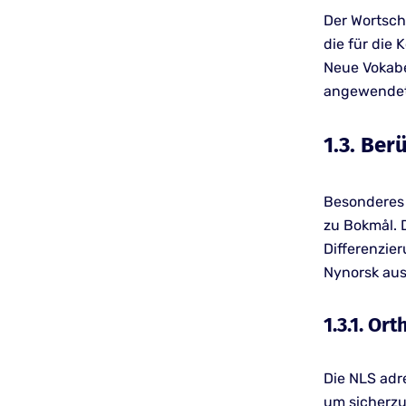
Der Wortsch
die für die
Neue Vokabe
angewendet
1.3. Ber
Besonderes 
zu Bokmål. 
Differenzie
Nynorsk aus
1.3.1. O
Die NLS adr
um sicherzu