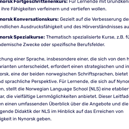
norsk Fortgeschrittenenkurs:
Für Lernende mit Grundken
 ihre Fähigkeiten verfeinern und vertiefen wollen.
norsk Konversationskurs:
Gezielt auf die Verbesserung de
ndlichen Ausdrucksfähigkeit und des Hörverständnisses au
norsk Spezialkurse:
Thematisch spezialisierte Kurse, z.B. f
ademische Zwecke oder spezifische Berufsfelder.
chung einer Sprache, insbesondere einer, die sich von den 
arianten unterscheidet, erfordert einen strategischen und i
orsk, eine der beiden norwegischen Schriftsprachen, bietet 
nd sprachliche Perspektive. Für Lernende, die sich auf Nyno
n, stellt die Norwegian Language School (NLS) eine etablier
dar, die vielfältige Lernmöglichkeiten anbietet. Dieser Leitfad
en einen umfassenden Überblick über die Angebote und die
gende Didaktik der NLS im Hinblick auf das Erreichen von
igkeit in Nynorsk geben.