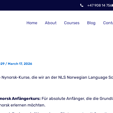
+47 908 14 756
Home
About
Courses
Blog
Cont
029
/
March 17, 2026
ie Nynorsk-Kurse, die wir an der NLS Norwegian Language S
norsk Anfängerkurs:
Für absolute Anfänger, die die Grund
norsk erlernen möchten.