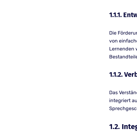
1.1.1. En
Die Förderun
von einfach
Lernenden w
Bestandteil
1.1.2. V
Das Verstän
integriert a
Sprechgesch
1.2. Int