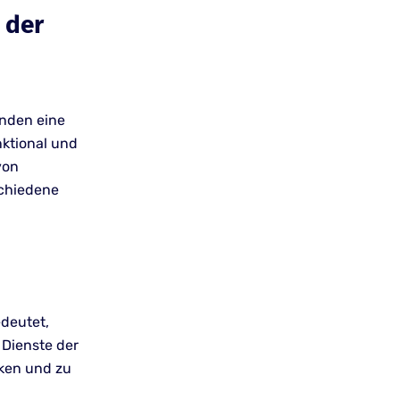
 der
enden eine
nktional und
von
schiedene
edeutet,
 Dienste der
cken und zu