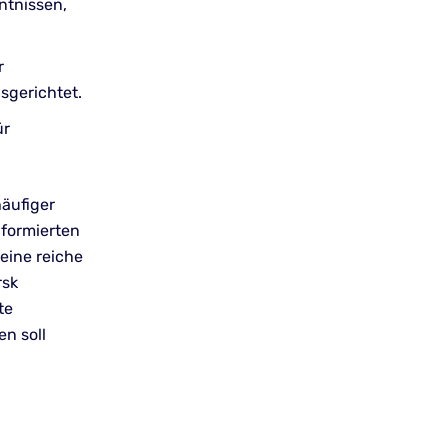
ntnissen,
r
sgerichtet.
ür
häufiger
nformierten
eine reiche
rsk
te
en soll