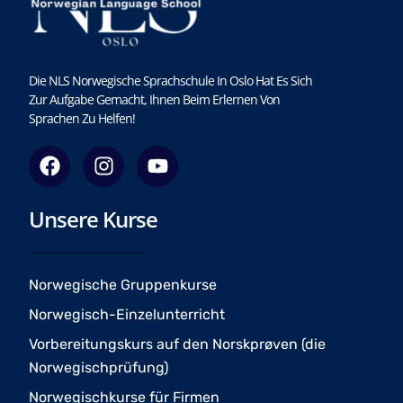
Die NLS Norwegische Sprachschule In Oslo Hat Es Sich
Zur Aufgabe Gemacht, Ihnen Beim Erlernen Von
Sprachen Zu Helfen!
F
I
Y
a
n
o
c
s
u
Unsere Kurse
e
t
t
b
a
u
o
g
b
o
r
e
Norwegische Gruppenkurse
k
a
Norwegisch-Einzelunterricht
m
Vorbereitungskurs auf den Norskprøven (die
Norwegischprüfung)
Norwegischkurse für Firmen