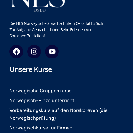
Die NLS Norwegische Sprachschule In Oslo Hat Es Sich
Zur Aufgabe Gemacht, Ihnen Beim Erlernen Von
Sprachen Zu Helfen!
F
I
Y
a
n
o
c
s
u
Unsere Kurse
e
t
t
b
a
u
o
g
b
o
r
e
Norwegische Gruppenkurse
k
a
Norwegisch-Einzelunterricht
m
Vorbereitungskurs auf den Norskprøven (die
Norwegischprüfung)
Norwegischkurse für Firmen