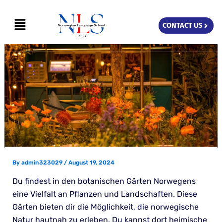
Skip
Menu
to
CONTACT US
content
By
admin323029
/
August 19, 2024
Du findest in den botanischen Gärten Norwegens
eine Vielfalt an Pflanzen und Landschaften. Diese
Gärten bieten dir die Möglichkeit, die norwegische
Natur hautnah zu erleben. Du kannst dort heimische