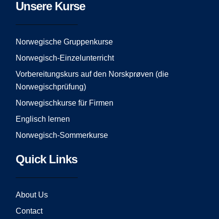
e
t
t
Unsere Kurse
b
a
u
o
g
b
o
r
e
Norwegische Gruppenkurse
k
a
Norwegisch-Einzelunterricht
m
Vorbereitungskurs auf den Norskprøven (die
Norwegischprüfung)
Norwegischkurse für Firmen
Englisch lernen
Norwegisch-Sommerkurse
Quick Links
About Us
Contact