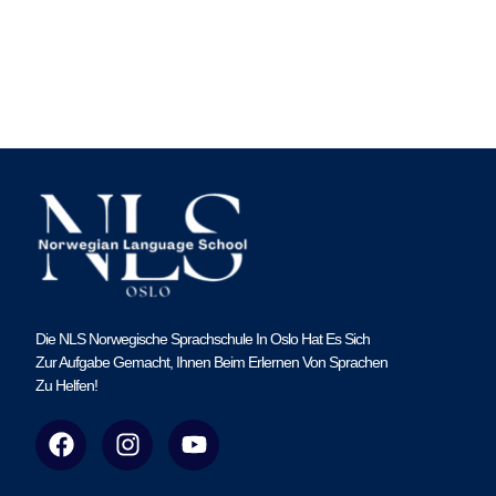
Die NLS Norwegische Sprachschule In Oslo Hat Es Sich
Zur Aufgabe Gemacht, Ihnen Beim Erlernen Von Sprachen
Zu Helfen!
F
I
Y
a
n
o
c
s
u