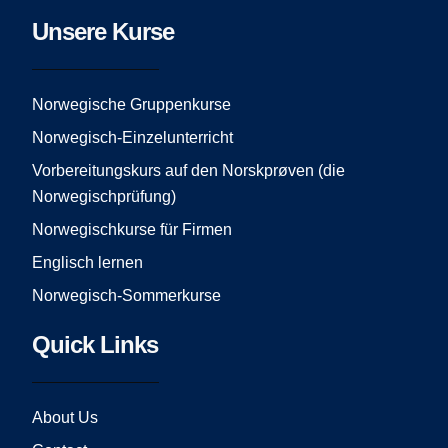
c
s
u
e
t
t
Unsere Kurse
b
a
u
o
g
b
o
r
e
Norwegische Gruppenkurse
k
a
Norwegisch-Einzelunterricht
m
Vorbereitungskurs auf den Norskprøven (die
Norwegischprüfung)
Norwegischkurse für Firmen
Englisch lernen
Norwegisch-Sommerkurse
Quick Links
About Us