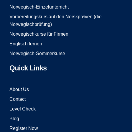
k
a
Norwegisch-Einzelunterricht
m
Vorbereitungskurs auf den Norskprøven (die
Norwegischprüfung)
Norwegischkurse für Firmen
Englisch lernen
Norwegisch-Sommerkurse
Quick Links
About Us
Contact
Level Check
Blog
Register Now