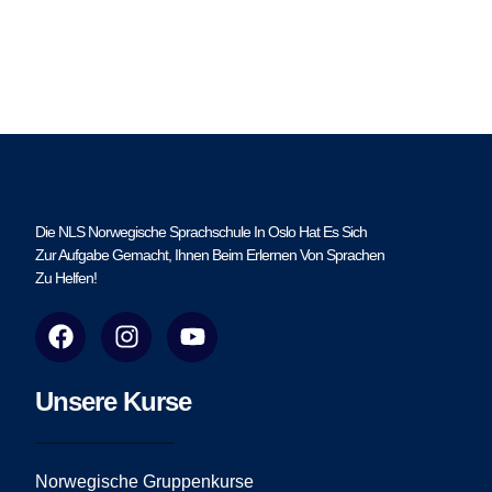
Die NLS Norwegische Sprachschule In Oslo Hat Es Sich
Zur Aufgabe Gemacht, Ihnen Beim Erlernen Von Sprachen
Zu Helfen!
F
I
Y
a
n
o
c
s
u
e
t
t
Unsere Kurse
b
a
u
o
g
b
o
r
e
Norwegische Gruppenkurse