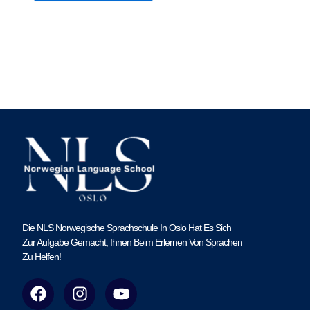
Die NLS Norwegische Sprachschule In Oslo Hat Es Sich
Zur Aufgabe Gemacht, Ihnen Beim Erlernen Von Sprachen
Zu Helfen!
F
I
Y
a
n
o