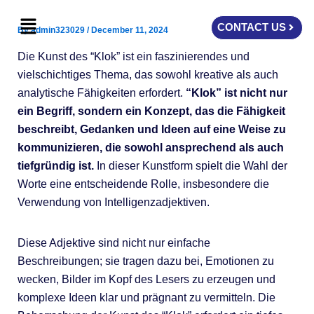
Skip
Menu
to
CONTACT US
By
admin323029
/
December 11, 2024
content
Die Kunst des “Klok” ist ein faszinierendes und
vielschichtiges Thema, das sowohl kreative als auch
analytische Fähigkeiten erfordert.
“Klok” ist nicht nur
ein Begriff, sondern ein Konzept, das die Fähigkeit
beschreibt, Gedanken und Ideen auf eine Weise zu
kommunizieren, die sowohl ansprechend als auch
tiefgründig ist.
In dieser Kunstform spielt die Wahl der
Worte eine entscheidende Rolle, insbesondere die
Verwendung von Intelligenzadjektiven.
Diese Adjektive sind nicht nur einfache
Beschreibungen; sie tragen dazu bei, Emotionen zu
wecken, Bilder im Kopf des Lesers zu erzeugen und
komplexe Ideen klar und prägnant zu vermitteln. Die