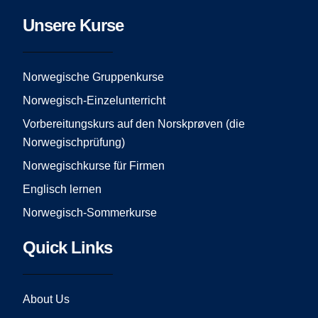
c
s
u
e
t
t
Unsere Kurse
b
a
u
o
g
b
o
r
e
Norwegische Gruppenkurse
k
a
Norwegisch-Einzelunterricht
m
Vorbereitungskurs auf den Norskprøven (die
Norwegischprüfung)
Norwegischkurse für Firmen
Englisch lernen
Norwegisch-Sommerkurse
Quick Links
About Us