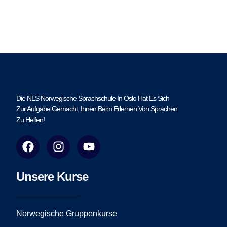
Die NLS Norwegische Sprachschule In Oslo Hat Es Sich
Zur Aufgabe Gemacht, Ihnen Beim Erlernen Von Sprachen
Zu Helfen!
F
I
Y
a
n
o
c
s
u
e
t
t
Unsere Kurse
b
a
u
o
g
b
o
r
e
Norwegische Gruppenkurse
k
a