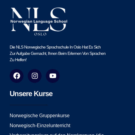
Die NLS Norwegische Sprachschule In Oslo Hat Es Sich
Zur Aufgabe Gemacht, Ihnen Beim Erlernen Von Sprachen
Zu Helfen!
F
I
Y
a
n
o
c
s
u
e
t
t
Unsere Kurse
b
a
u
o
g
b
o
r
e
Norwegische Gruppenkurse
k
a
Norwegisch-Einzelunterricht
m