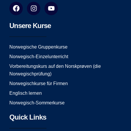
F
I
Y
a
n
o
c
s
u
e
t
t
Unsere Kurse
b
a
u
o
g
b
o
r
e
Norwegische Gruppenkurse
k
a
Norwegisch-Einzelunterricht
m
Vorbereitungskurs auf den Norskprøven (die
Norwegischprüfung)
Norwegischkurse für Firmen
Englisch lernen
Norwegisch-Sommerkurse
Quick Links