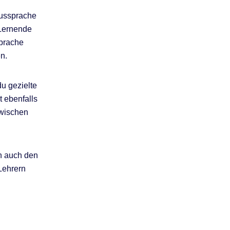
Aussprache
 Lernende
sprache
n.
u gezielte
t ebenfalls
zwischen
rn auch den
Lehrern