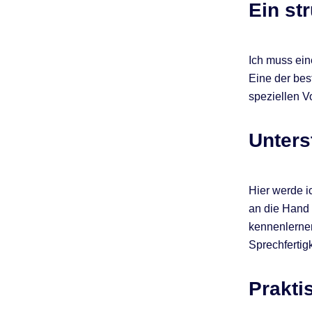
Ein st
Ich muss ein
Eine der bes
speziellen V
Unters
Hier werde i
an die Hand 
kennenlernen
Sprechfertig
Prakti