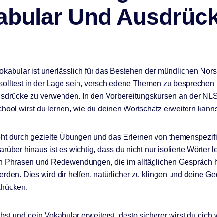
abular Und Ausdrüc
Vokabular ist unerlässlich für das Bestehen der mündlichen Nor
solltest in der Lage sein, verschiedene Themen zu besprechen
sdrücke zu verwenden. In den Vorbereitungskursen an der NL
ool wirst du lernen, wie du deinen Wortschatz erweitern kanns
eht durch gezielte Übungen und das Erlernen von themenspezi
rüber hinaus ist es wichtig, dass du nicht nur isolierte Wörter le
h Phrasen und Redewendungen, die im alltäglichen Gespräch h
rden. Dies wird dir helfen, natürlicher zu klingen und deine G
drücken.
bst und dein Vokabular erweiterst, desto sicherer wirst du dich