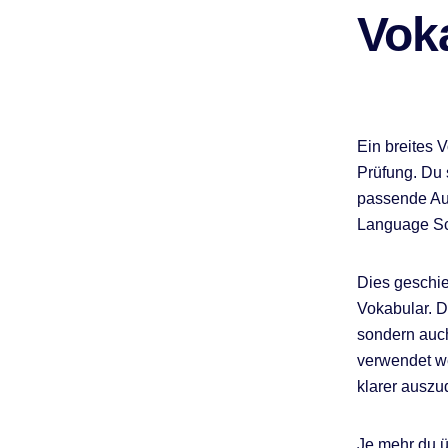
Vok
Ein breites 
Prüfung. Du 
passende Au
Language Sch
Dies geschi
Vokabular. Da
sondern auc
verwendet we
klarer auszu
Je mehr du ü