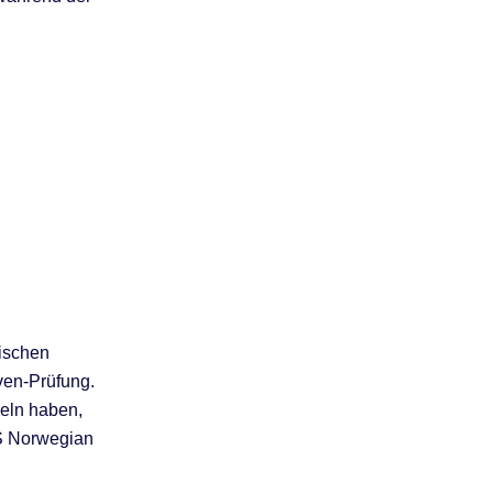
gischen
ven-Prüfung.
geln haben,
LS Norwegian