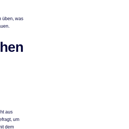
en üben, was
auen.
chen
eht aus
efragt, um
mit dem