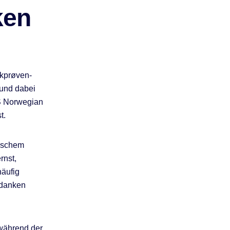
ken
skprøven-
 und dabei
S Norwegian
t.
fischem
rnst,
äufig
edanken
 während der