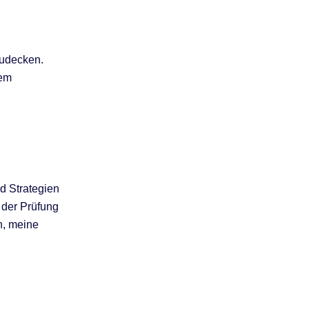
zudecken.
nem
nd Strategien
 der Prüfung
n, meine