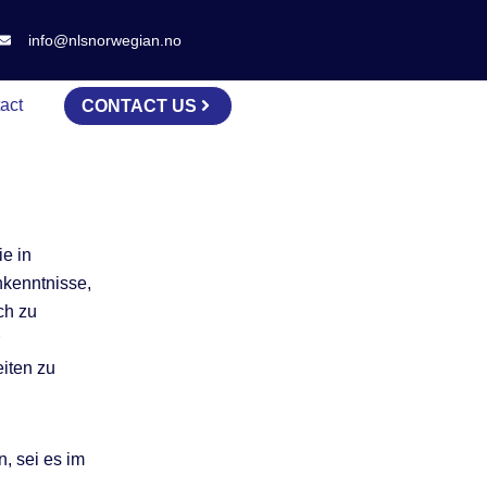
info@nlsnorwegian.no
act
CONTACT US
ie in
hkenntnisse,
ch zu
iten zu
n, sei es im