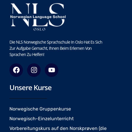
Die NLS Norwegische Sprachschule In Oslo Hat Es Sich
Zur Aufgabe Gemacht, Ihnen Beim Erlernen Von
Sprachen Zu Helfen!
F
I
Y
a
n
o
c
s
u
Unsere Kurse
e
t
t
b
a
u
o
g
b
o
r
e
Norwegische Gruppenkurse
k
a
Norwegisch-Einzelunterricht
m
Vorbereitungskurs auf den Norskprøven (die