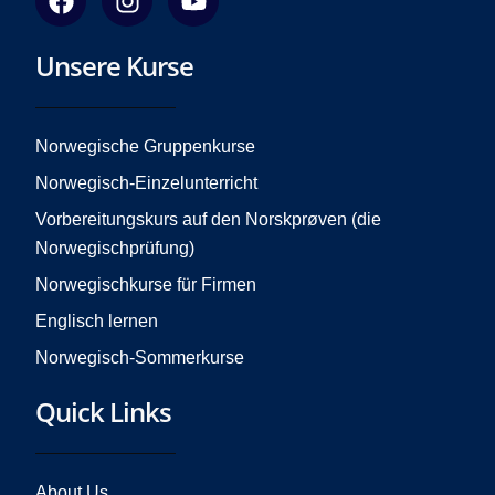
a
n
o
c
s
u
Unsere Kurse
e
t
t
b
a
u
o
g
b
o
r
e
Norwegische Gruppenkurse
k
a
Norwegisch-Einzelunterricht
m
Vorbereitungskurs auf den Norskprøven (die
Norwegischprüfung)
Norwegischkurse für Firmen
Englisch lernen
Norwegisch-Sommerkurse
Quick Links
About Us