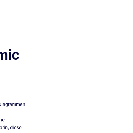
mic
d Diagrammen
che
rin, diese