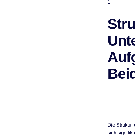
1.
Str
Unt
Auf
Bei
Die Struktur
sich signifi