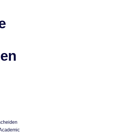
e
Den
rscheiden
 Academic