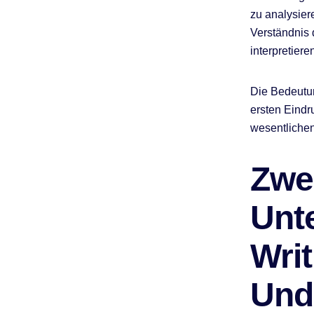
zu analysiere
Verständnis 
interpretiere
Die Bedeutun
ersten Eindru
wesentlichen
Zwe
Unt
Wri
Und