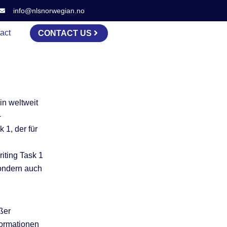
info@nlsnorwegian.no
act
CONTACT US
in weltweit
-
 1, der für
iting Task 1
sondern auch
ßer
formationen