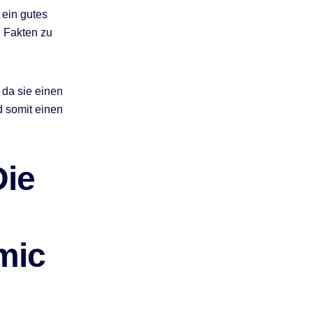
 ein gutes
d Fakten zu
 da sie einen
d somit einen
Die
mic