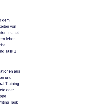
nd dem
keiten von
en, richtet
ern leben
sche
ing Task 1
mationen aus
ren und
ral Training
iefe oder
uppe
riting Task