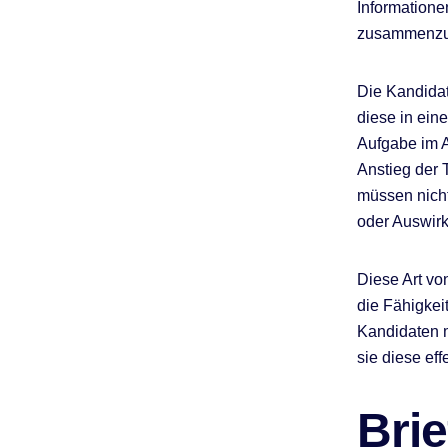
Informatione
zusammenzu
Die Kandidat
diese in ein
Aufgabe im A
Anstieg der 
müssen nicht
oder Auswirk
Diese Art von
die Fähigkei
Kandidaten m
sie diese eff
Bri