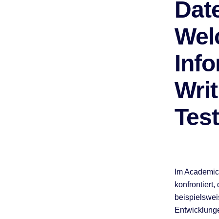
Dat
Wel
Inf
Wri
Test
Im Academic
konfrontiert
beispielswei
Entwicklunge