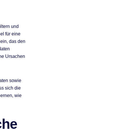
ltern und
l für eine
ein, das den
daten
che Ursachen
Daten sowie
ss sich die
ernen, wie
che