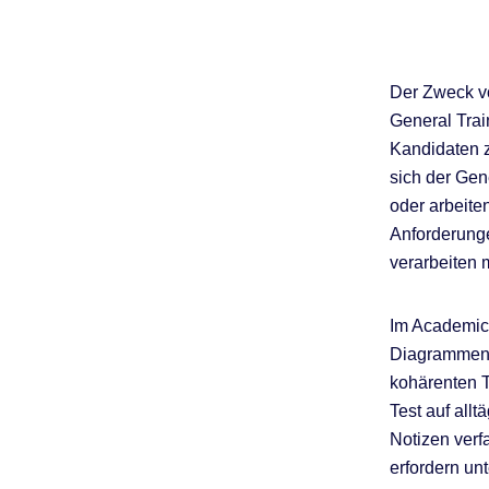
Der Zweck vo
General Trai
Kandidaten z
sich der Gen
oder arbeite
Anforderunge
verarbeiten 
Im Academic 
Diagrammen, 
kohärenten T
Test auf all
Notizen verf
erfordern un