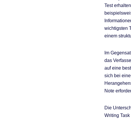
Test erhalte
beispielswe
Informatione
wichtigsten 
einem struktu
Im Gegensatz
das Verfasse
auf eine bes
sich bei ein
Herangehensw
Note erforde
Die Untersch
Writing Task 