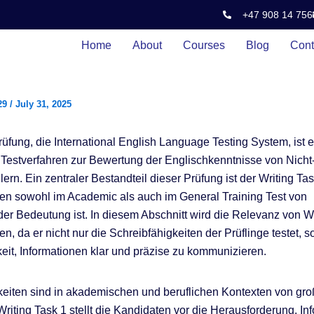
+47 908 14 756
Home
About
Courses
Blog
Cont
29
/
July 31, 2025
üfung, die International English Language Testing System, ist e
Testverfahren zur Bewertung der Englischkenntnisse von Nicht
ern. Ein zentraler Bestandteil dieser Prüfung ist der Writing Task
en sowohl im Academic als auch im General Training Test von
er Bedeutung ist. In diesem Abschnitt wird die Relevanz von Wr
n, da er nicht nur die Schreibfähigkeiten der Prüflinge testet, 
eit, Informationen klar und präzise zu kommunizieren.
eiten sind in akademischen und beruflichen Kontexten von gro
riting Task 1 stellt die Kandidaten vor die Herausforderung, In