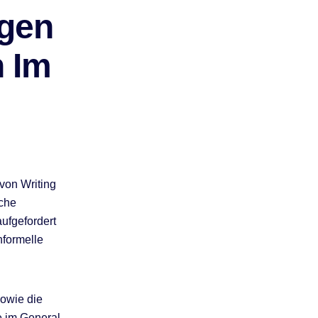
ngen
n Im
von Writing
iche
ufgefordert
nformelle
sowie die
be im General