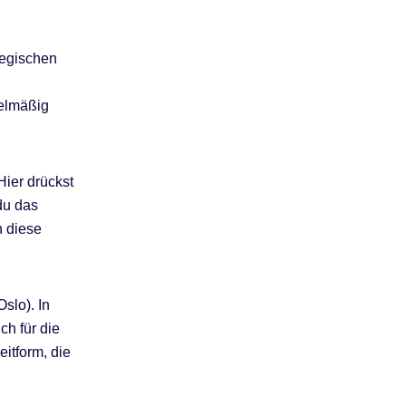
wegischen
gelmäßig
Hier drückst
du das
n diese
slo). In
ch für die
itform, die