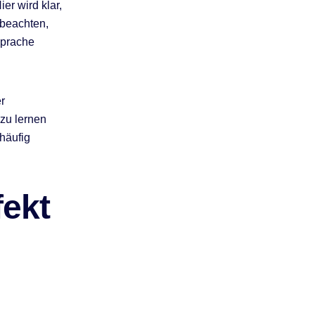
er wird klar,
 beachten,
Sprache
r
 zu lernen
häufig
ekt