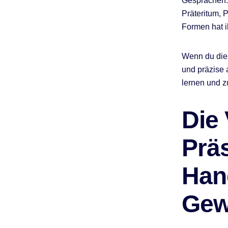
Gesprächen. 
f
Präteritum, P
Formen hat 
Wenn du dies
und präzise 
lernen und z
Die
Prä
Han
Gew