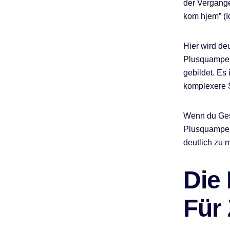
der Vergange
kom hjem” (I
Hier wird d
Plusquamperf
gebildet. Es 
komplexere 
Wenn du Gesc
Plusquamperf
deutlich zu 
Die
Für