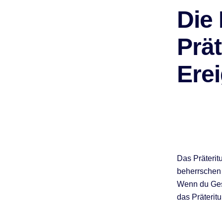
Die
Prä
Ere
Das Präteritu
beherrschen 
Wenn du Gesc
das Präteritu