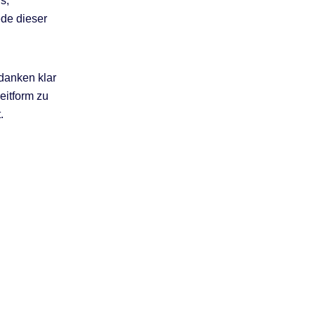
s,
ede dieser
danken klar
eitform zu
.