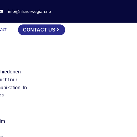
info@nlsnorwegian.no
act
CONTACT US
schiedenen
icht nur
unikation. In
he
eim