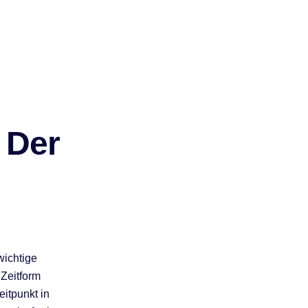
 Der
wichtige
 Zeitform
itpunkt in