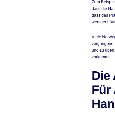
Zum Beispiel:
dass die Han
dass das Prä
weniger häuf
Viele Norweg
vergangene E
und zu üben,
vorkommt.
Die
Für
Han