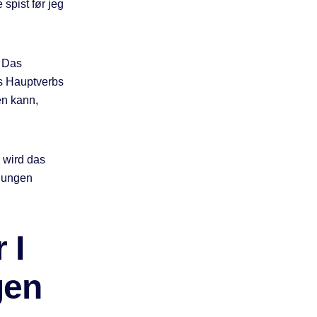
spist før jeg
. Das
es Hauptverbs
en kann,
 wird das
dlungen
 I
gen