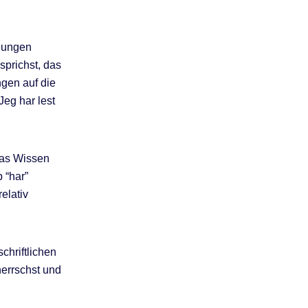
dlungen
prichst, das
ngen auf die
Jeg har lest
das Wissen
 “har”
elativ
chriftlichen
herrschst und