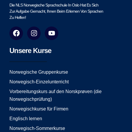
Die NLS Norwegische Sprachschule In Oslo Hat Es Sich
Zur Aufgabe Gemacht, Ihnen Beim Erlernen Von Sprachen
Zu Helfen!
F
I
Y
a
n
o
c
s
u
e
t
t
Unsere Kurse
b
a
u
o
g
b
o
r
e
Norwegische Gruppenkurse
k
a
Norwegisch-Einzelunterricht
m
Vorbereitungskurs auf den Norskprøven (die
Norwegischprüfung)
Norwegischkurse für Firmen
Englisch lernen
Norwegisch-Sommerkurse