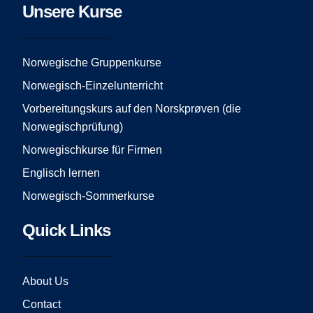
e
t
t
Unsere Kurse
b
a
u
o
g
b
o
r
e
Norwegische Gruppenkurse
k
a
Norwegisch-Einzelunterricht
m
Vorbereitungskurs auf den Norskprøven (die
Norwegischprüfung)
Norwegischkurse für Firmen
Englisch lernen
Norwegisch-Sommerkurse
Quick Links
About Us
Contact