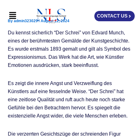
Skip
Menu
to
CONTACT US
content
By
admin323029
/
August 12, 2024
Du kennst sicherlich “Der Schrei” von Edvard Munch,
eines der berühmtesten Gemälde der Kunstgeschichte.
Es wurde erstmals 1893 gemalt und gilt als Symbol des
Expressionismus. Das Werk hat die Art, wie Künstler
Emotionen ausdrücken, stark beeinflusst.
Es zeigt die innere Angst und Verzweiflung des
Künstlers auf eine fesselnde Weise. “Der Schrei” hat
eine zeitlose Qualität und ruft auch heute noch starke
Gefühle bei den Betrachtern hervor. Es spiegelt die
existenzielle Angst wider, die viele Menschen erleben.
Die verzerrten Gesichtszüge der schreienden Figur