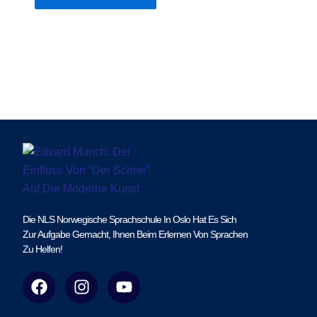
Die NLS Norwegische Sprachschule In Oslo Hat Es Sich
Zur Aufgabe Gemacht, Ihnen Beim Erlernen Von Sprachen
Zu Helfen!
F
I
Y
a
n
o
c
s
u