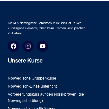
Die NLS Norwegische Sprachschule In Oslo Hat Es Sich
Zur Aufgabe Gemacht, Ihnen Beim Erlernen Von Sprachen
Zu Helfen!
F
I
Y
a
n
o
c
s
u
e
t
t
Unsere Kurse
b
a
u
o
g
b
o
r
e
Norwegische Gruppenkurse
k
a
Norwegisch-Einzelunterricht
m
Vorbereitungskurs auf den Norskprøven (die
Norwegischprüfung)
Norwegischkurse für Firmen