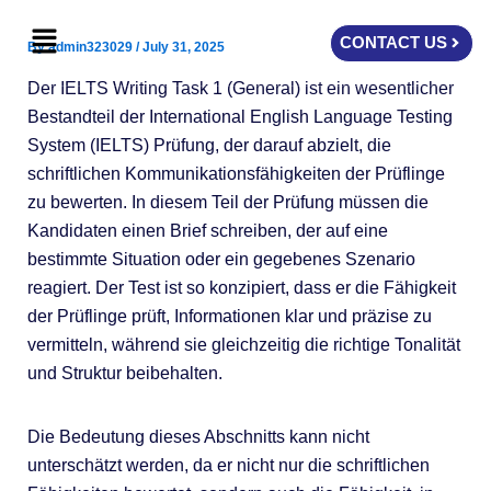
Skip
Menu
to
CONTACT US
By
admin323029
/
July 31, 2025
content
Der IELTS Writing Task 1 (General) ist ein wesentlicher
Bestandteil der International English Language Testing
System (IELTS) Prüfung, der darauf abzielt, die
schriftlichen Kommunikationsfähigkeiten der Prüflinge
zu bewerten. In diesem Teil der Prüfung müssen die
Kandidaten einen Brief schreiben, der auf eine
bestimmte Situation oder ein gegebenes Szenario
reagiert. Der Test ist so konzipiert, dass er die Fähigkeit
der Prüflinge prüft, Informationen klar und präzise zu
vermitteln, während sie gleichzeitig die richtige Tonalität
und Struktur beibehalten.
Die Bedeutung dieses Abschnitts kann nicht
unterschätzt werden, da er nicht nur die schriftlichen