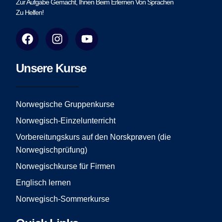
Zur Aufgabe Gemacht, Ihnen Beim Erlernen Von Sprachen
Zu Helfen!
F
I
Y
a
n
o
c
s
u
e
t
t
Unsere Kurse
b
a
u
o
g
b
o
r
e
Norwegische Gruppenkurse
k
a
Norwegisch-Einzelunterricht
m
Vorbereitungskurs auf den Norskprøven (die
Norwegischprüfung)
Norwegischkurse für Firmen
Englisch lernen
Norwegisch-Sommerkurse